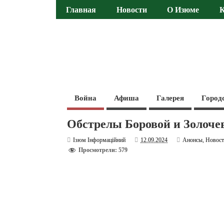
Главная
Новости
О Изюме
Война
Афиша
Галерея
Город
Обстрелы Боровой и Золочев
Ізюм Інформаційний
12.09.2024
Анонсы
,
Новос
Просмотрели: 579