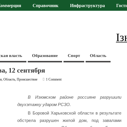
Коммерция
Справочник
Инфраструктура
Гост
Із
ская власть
Образование
Спорт
Область
а, 12 сентября
ти
,
Область
,
Происшествие
1 Comment
В Изюмском районе россияне разрушили
двухэтажку ударом РСЗО.
В Боровой Харьковской области в результате
обстрела разрушен жилой дом, под завалами