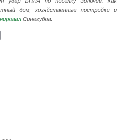
н удар БПЛА по поселку Золочев. Как
стный дом, хозяйственные постройки и
мировал
Синегубов.
E
m
ail