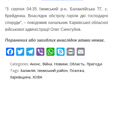
“3 серпня 04:35 Ізюмський р-н, Балаклійська ТГ, с.
Крейдянка. Внаслідок обстрілу горіли дві господарчі
споруди”, – повідомив начальник Харківської обласної
військової адміністрації Олег Синєгубов.
Поранених або загиблих внаслідок атаки немає.
F
T
T
Vi
W
S
Pr
E
ac
w
el
b
h
k
in
m
Categories:
Анонс
,
Війна
,
Новини
,
Область
,
Пригоди
e
itt
e
er
at
y
t
ai
Tags:
Балаклія
,
Ізюмський район
,
Пожежа
,
b
er
gr
s
p
l
Харківщина
,
ХОВА
o
a
A
e
o
m
p
k
p