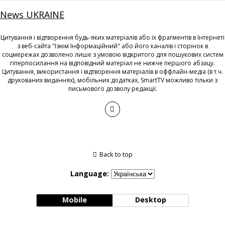
News UKRAINE
Цитування і відтворення будь-яких матеріалів або їх фрагментів в Інтернеті
з веб-сайта "Ізюм Інформаційний" або його каналів і сторінок в
соцмережах дозволено лише з умовою відкритого для пошукових систем
гіперпосилання на відповідний матеріал не нижче першого абзацу.
Цитування, використання і відтворення матеріалів в оффлайн-медіа (в т.ч.
друкованих виданнях), мобільних додатках, SmartTV можливо тільки з
письмового дозволу редакції.
Back to top
Language:
Mobile
Desktop