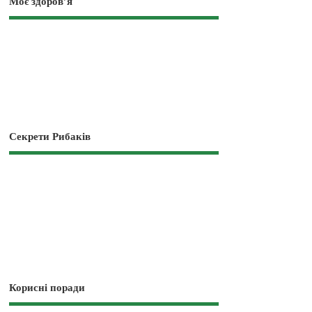
Моє здоров’я
Секрети Рибаків
Корисні поради