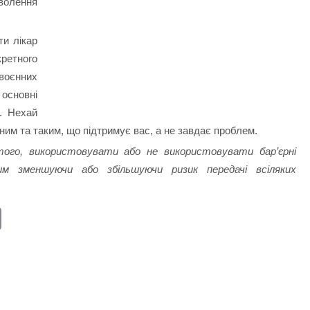
волення
и лікар
ретного
воєнних
основні
. Нехай
ним та таким, що підтримує вас, а не завдає проблем.
ого, використовувати або не використовувати бар’єрні
им зменшуючи або збільшуючи ризик передачі всіляких
E
m
ail