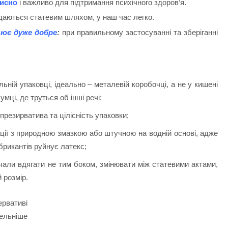
рисно
і важливо для підтримання психічного здоров’я.
даються статевим шляхом, у наш час легко.
цює дуже добре
:
при правильному застосуванні та зберіганні
альній упаковці, ідеально – металевій коробочці, а не у кишені
сумці, де труться об інші речі;
презирватива та цілісність упаковки;
ції з природною змазкою або штучною на водній основі, адже
брикантів руйнує латекс;
чали вдягати не тим боком, змінювати між статевими актами,
 розмір.
ервативі
ельніше