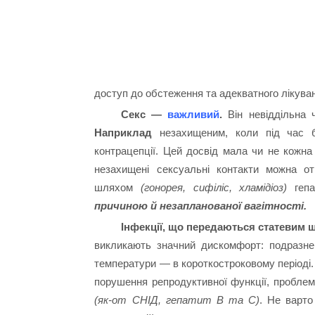
доступ до обстеження та адекватного лікув
Секс —
важливий
.
Він невіддільна 
Наприклад
незахищеним, коли під час бл
контрацепції. Цей досвід мала чи не кожн
незахищені сексуальні контакти можна от
шляхом
(гонорея, сифіліс, хламідіоз)
гепа
причиною й незапланованої вагітності.
Інфекції, що передаються статевим 
викликають значний дискомфорт: подразненн
температури — в короткостроковому періоді.
порушення репродуктивної функції, проблем
(як-от СНІД, гепатит B та С)
. Не варто