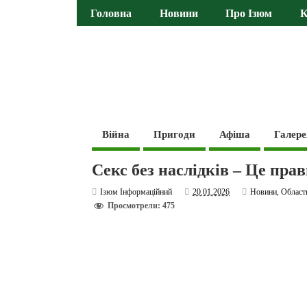
Головна
Новини
Про Ізюм
К
Війна
Пригоди
Афіша
Галере
Секс без наслідків – Це пр
Ізюм Інформаційний
20.01.2026
Новини
,
Област
Просмотрели: 475