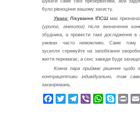
шукати саме свої презервативи, аби задо
було рівноцінне вашому захисту.
Увага:
Лікування ІПСШ
має призначат
(уролог, гінеколог)
після визначення конк
збудника, а провести таке дослідження в 
умовах часто неможливо. Саме тому 
зусилля спрямуйте на запобігання хвороби
життя перемагає, а секс завжди буде захище
Кожна пара приймає рішення щодо т
контрацептиви індивідуально, тим сам
захворювань.
Fa
T
Te
Vi
W
S
Pr
ce
wi
le
be
ha
ky
in
bo
tte
gr
r
ts
pe
t
ok
r
a
A
m
pp