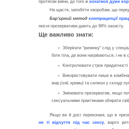
протягом війни, до того ж
кохатися дуже ко
На щастя, запобігти хворобам, що пере
Бар’єрний метод
контрацепції пра
якісні презервативи дають до 98% захисту.
Ще важливо знати:
Зберігати “ризинку” слід у спеці
біля тіла, де вони нагріваються, і не в 
Контролювати строк придатності 
Використовувати лише в комбіна
жир
(олії, креми)
та силікон у складі лу
Змінювати презерватив, якщо по
сексуальними практиками обирати свій
Якщо ви й досі переконані, що в през
не ті відчуття під час сексу
, варто рет