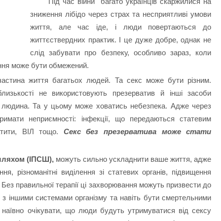
Під час війни багато українців скаржилися на
зниження лібідо через страх та несприятливі умови
життя, але час іде, і люди повертаються до
життєствердних практик. І це дуже добре, однак не
слід забувати про безпеку, особливо зараз, коли
ання може бути обмежений.
частина життя багатьох людей. Та секс може бути різним.
изькості не використовують презерватив й інші засоби
а людина. Та у цьому може ховатись небезпека. Адже через
римати неприємності: інфекції, що передаються статевим
тити, ВІЛ тощо.
Секс без презерватива може стати
шляхом (ІПСШ),
можуть сильно ускладнити ваше життя, адже
я, різноманітні виділення зі статевих органів, підвищення
 Без правильної терапії ці захворювання можуть призвести до
 з іншими системами організму та навіть бути смертельними
 наївно очікувати, що люди будуть утримуватися від сексу