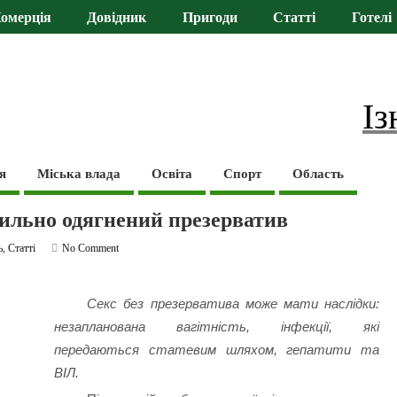
омерція
Довідник
Пригоди
Статті
Готелі
Із
я
Міська влада
Освіта
Спорт
Область
авильно одягнений презерватив
ь
,
Статті
No Comment
Секс без презерватива може мати наслідки:
незапланована вагітність, інфекції, які
передаються статевим шляхом, гепатити та
ВІЛ.