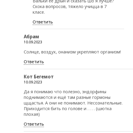
Вальки её дрын и сказать шо я лучше?
Скока вопросов, тяжело учицца в 7
класе.
Ответить
Абрам
10.09.2023
Солнце, воздух, онанизм укрепляют организм!
Ответить
Кот Бегемот
10.09.2023
Да я понимаю что полезно, эндорфины
поднимаются и ещё там разные гормоны
щщастья. А они не понимают. Несознательные.
Приходится бить по голове и . . . . (шютка
плохая)
Ответить