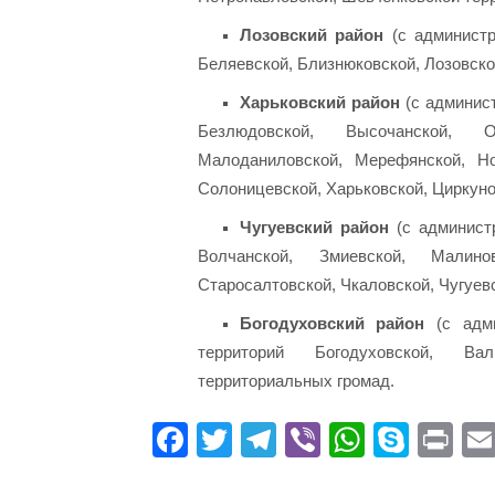
Лозовский район
(с администр
Беляевской, Близнюковской, Лозовско
Харьковский район
(с админист
Безлюдовской, Высочанской, О
Малоданиловской, Мерефянской, Но
Солоницевской, Харьковской, Циркуно
Чугуевский район
(с администр
Волчанской, Змиевской, Малинов
Старосалтовской, Чкаловской, Чугуев
Богодуховский район
(с адми
территорий Богодуховской, Вал
территориальных громад.
Fa
T
Te
Vi
W
S
Pr
ce
wi
le
be
ha
ky
in