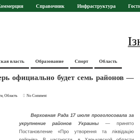
Коммерция
Справочник
Инфраструктура
Гост
Із
ская власть
Образование
Спорт
Область
ерь официально будет семь районов —
ти
,
Область
No Comment
Верховная Рада 17 июля проголосовала за
укрупнение районов Украины
— принято
Постановление «Про утворення та ліквідацію
районів». В частности, в Харьковской области