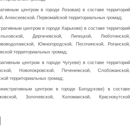
ативным центром в городе Лозовая) в составе территорий
й, Алексеевской, Первомайской территориальных громад;
ративным центром в городе Харькове) в составе территорий
льховской, Дергачевской, Липецкой, Люботинской,
воводолажской, Южногородской, Песочинской, Роганской,
вской территориальных громад;
ативным центром в городе Чугуеве) в составе территорий
ской, Новопокровской, Печенежской, Слобожанской,
ской территориальных громад;
нистративным центром в городе Богодухове) в составе
ковской, Золочевской, Коломакской, Краснокутской
E
m