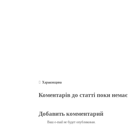
bo
tte
gr
r
ts
pe
t
ok
r
a
A
m
pp
Харьковщина
Коментарів до статті поки немає
Добавить комментарий
Ваш e-mail не будет опубликован.