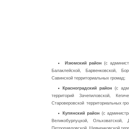
Изюмский район
(с админис
Балаклейской, Барвенковской, Бо
Савинской территориальных громад;
Красноградский район
(с адми
территорий Зачепиловской, Кегиче
Староверовской территориальных гро
Купянский район
(с администр
Великобурлуцкой, Ольховатской, 
Петропавловской, Шевченковской тер