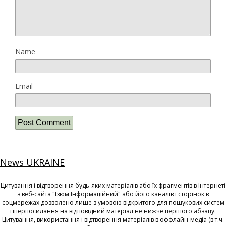
Name
Email
News UKRAINE
Цитування і відтворення будь-яких матеріалів або їх фрагментів в Інтернеті
з веб-сайта "Ізюм Інформаційний" або його каналів і сторінок в
соцмережах дозволено лише з умовою відкритого для пошукових систем
гіперпосилання на відповідний матеріал не нижче першого абзацу.
Цитування, використання і відтворення матеріалів в оффлайн-медіа (в т.ч.