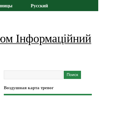
иницы
Русский
юм Інформаційний
Воздушная карта тревог