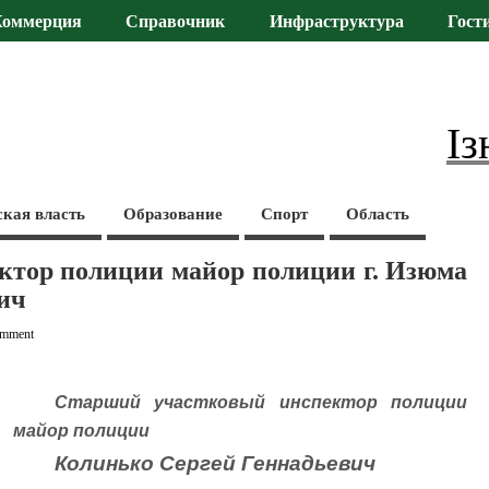
Коммерция
Справочник
Инфраструктура
Гост
Із
ская власть
Образование
Спорт
Область
ктор полиции майор полиции г. Изюма
ич
mment
Старший участковый инспектор полиции
майор полиции
Колинько Сергей Геннадьевич