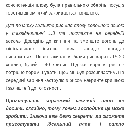
консистенція плову була правильною оберіть посуд з
товстим дном, який закривається кришкою.
Для початку залийте рис для плову холодною водою
у співвідношенні 1:3 та поставте на середній
вогонь.
Доведіть до кипіння та зменште вогонь до
мінімального, інакше вода занадто швидко
випарується. Після закипання білий рис варять 15-20
хвилин, бурий – 40 хвилин. Під час варіння рис не
потрібно перемішувати, щоб він був розсипчастим. На
середині варіння каструлю з рисом накрийте кришкою
і залиште її до готовності.
Приготувати справжній смачний плов не
досить складно, тому кожна господиня це може
зробити. Знаючи вже деякі секрети, ви зможете
приготувати ідеальний плов, і ситно