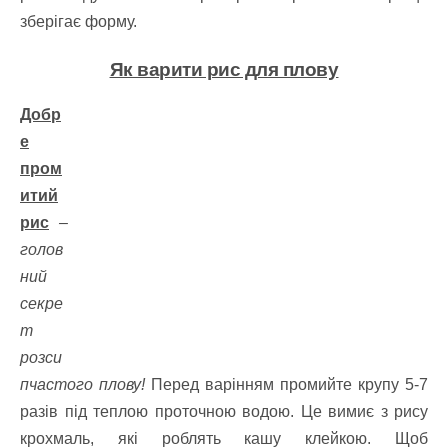
зберігає форму.
Як варити рис для плову
Добр
е
пром
итий
рис
–
голов
ний
секре
т
розси
пчастого плову!
Перед варінням промийте крупу 5-7
разів під теплою проточною водою. Це вимиє з рису
крохмаль, які роблять кашу клейкою. Щоб