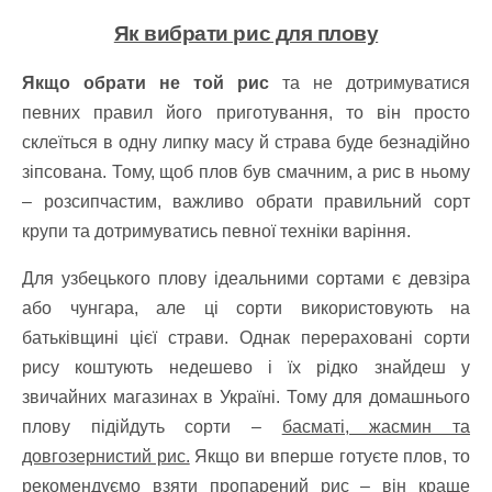
Як вибрати рис для плову
Якщо обрати не той рис
та не дотримуватися
певних правил його приготування, то він просто
склеїться в одну липку масу й страва буде безнадійно
зіпсована. Тому, щоб плов був смачним, а рис в ньому
– розсипчастим, важливо обрати правильний сорт
крупи та дотримуватись певної техніки варіння.
Для узбецького плову ідеальними сортами є девзіра
або чунгара, але ці сорти використовують на
батьківщині цієї страви. Однак перераховані сорти
рису коштують недешево і їх рідко знайдеш у
звичайних магазинах в Україні. Тому для домашнього
плову підійдуть сорти –
басматі, жасмин та
довгозернистий рис.
Якщо ви вперше готуєте плов, то
рекомендуємо взяти пропарений рис – він краще