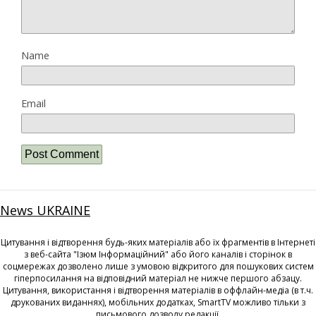
Name
Email
News UKRAINE
Цитування і відтворення будь-яких матеріалів або їх фрагментів в Інтернеті
з веб-сайта "Ізюм Інформаційний" або його каналів і сторінок в
соцмережах дозволено лише з умовою відкритого для пошукових систем
гіперпосилання на відповідний матеріал не нижче першого абзацу.
Цитування, використання і відтворення матеріалів в оффлайн-медіа (в т.ч.
друкованих виданнях), мобільних додатках, SmartTV можливо тільки з
письмового дозволу редакції.