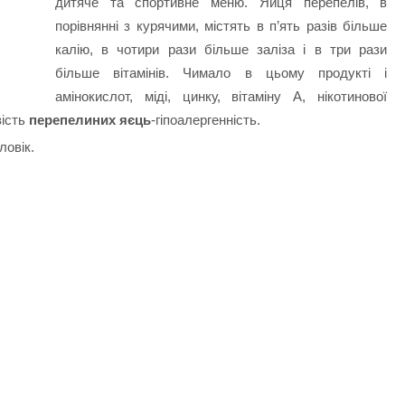
дитяче та спортивне меню. Яйця перепелів, в
порівнянні з курячими, містять в п’ять разів більше
калію, в чотири рази більше заліза і в три рази
більше вітамінів. Чимало в цьому продукті і
амінокислот, міді, цинку, вітаміну А, нікотинової
вість
перепелиних яєць
-гіпоалергенність.
ловік.