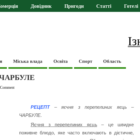
омерція
Довідник
Пригоди
Статті
Готелі
Із
я
Міська влада
Освіта
Спорт
Область
– ЧАРБУЛЕ
 Comment
РЕЦЕПТ
– яєчня з перепелиних яєць –
ЧАРБУЛЕ.
Яєчня з перепелиних яєць
– це швидке
поживне блюдо, яке часто включають в дієтичне,