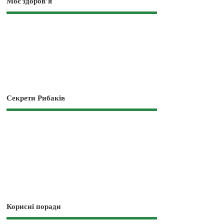
Моє здоров’я
Секрети Рибаків
Корисні поради