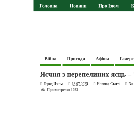
Головна
Новини
Про Ізюм
К
Війна
Пригоди
Афіша
Галере
Яєчня з перепелиних яєць 
Город Изюм
18.07.2025
Новини
,
Статті
No
Просмотрели: 1023