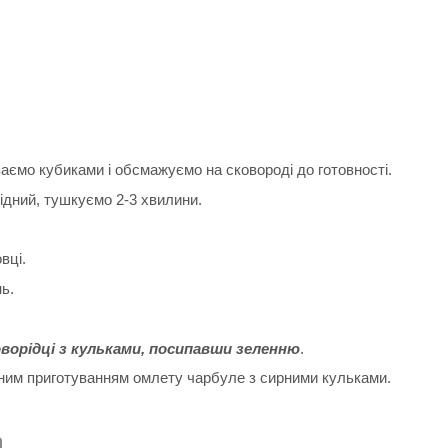
заємо кубиками і обсмажуємо на сковороді до готовності.
ідний, тушкуємо 2-3 хвилини.
вці.
ь.
оворідці з кульками, посипавши зеленню
.
льним приготуванням омлету чарбуле з сирними кульками.