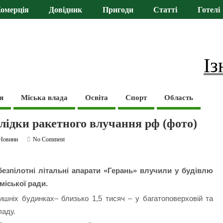
омерція
Довідник
Пригоди
Статті
Готелі
Із
я
Міська влада
Освіта
Спорт
Область
слідки ракетного влучання рф (фото)
Новини
No Comment
 безпілотні літальні апарати «Герань» влучили у будівлю
міської ради.
лишніх будинках– близько 1,5 тисяч – у багатоповерховій та
ладу.