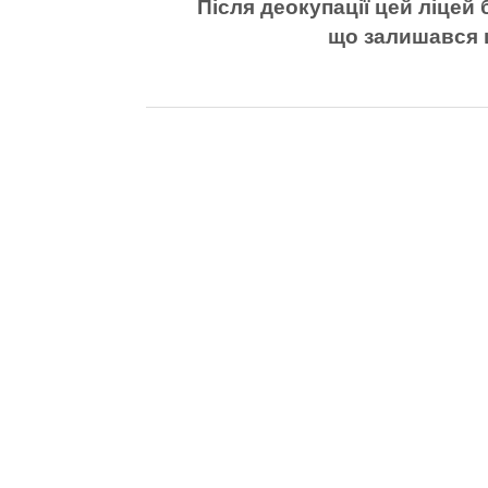
Після деокупації цей ліцей
що залишався ц