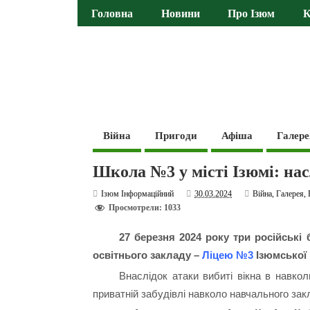
Головна
Новини
Про Ізюм
К
Війна
Пригоди
Афіша
Галере
Школа №3 у місті Ізюмі: на
Ізюм Інформаційний
30.03.2024
Війна
,
Галерея
,
Просмотрели: 1033
27 березня 2024 року три російські
освітнього закладу –
Ліцею №3
Ізюмської 
Внаслідок атаки вибиті вікна в навко
приватній забудівлі навколо навчального зак