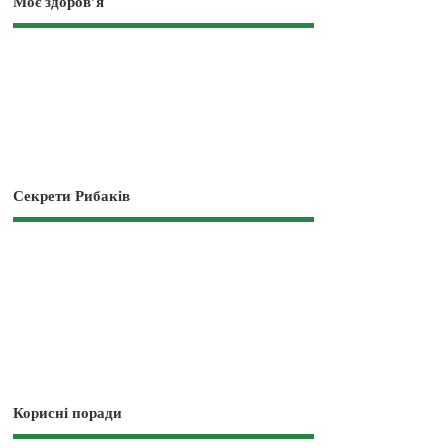
Моє здоров’я
Секрети Рибаків
Корисні поради