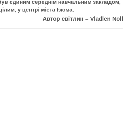
 був єдиним середнім навчальним закладом,
ілим, у центрі міста Ізюма.
Автор світлин
– Vladlen Noll