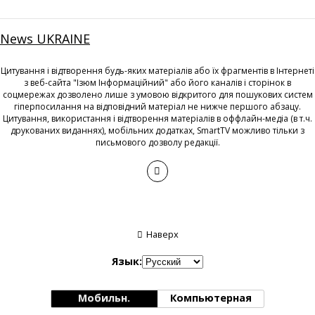
News UKRAINE
Цитування і відтворення будь-яких матеріалів або їх фрагментів в Інтернеті
з веб-сайта "Ізюм Інформаційний" або його каналів і сторінок в
соцмережах дозволено лише з умовою відкритого для пошукових систем
гіперпосилання на відповідний матеріал не нижче першого абзацу.
Цитування, використання і відтворення матеріалів в оффлайн-медіа (в т.ч.
друкованих виданнях), мобільних додатках, SmartTV можливо тільки з
письмового дозволу редакції.
Наверх
Язык:
Мобильн.
Компьютерная