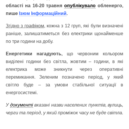
області на 16-20 травня
опублікувало
обленерго,
пише
Ізюм Інформаційний
.
Згідно з графіком,
кожна з 12 груп, які були визначені
раніше, залишатиметься без електрики щонайменше
по три години на добу.
Енергетики нагадують,
що червоним кольором
виділені години без світла, жовтим – години, в які
електрика може зникнути через оперативні
перемикання. Зеленим позначено період, у який
світло буде – за умови стабільної ситуації в
енергосистемі.
У
документі
вказані назви населених пунктів, вулиць,
черги та період, у який проміжок часу не буде світла.