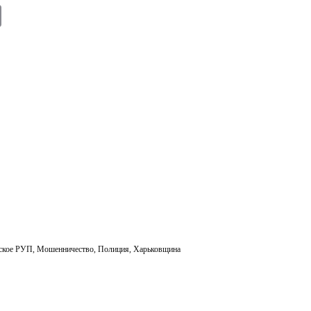
E
m
ail
ское РУП
,
Мошенничество
,
Полиция
,
Харьковщина