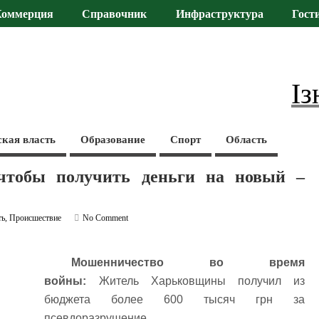
Коммерция
Справочник
Инфраструктура
Гост
Із
ская власть
Образование
Спорт
Область
чтобы получить деньги на новый –
ть
,
Происшествие
No Comment
Мошенничество во время
войны:
Житель Харьковщины получил из
бюджета более 600 тысяч грн за
псевдоразрушение.