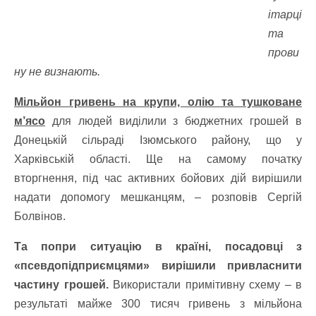
ітарці
та
прови
ну не визнають.
Мільйон гривень на крупи, олію та тушковане
м’ясо
для людей виділили з бюджетних грошей в
Донецькій сільраді Ізюмського району, що у
Харківській області. Ще на самому початку
вторгнення, під час активних бойових дій вирішили
надати допомогу мешканцям, – розповів
Сергій
Болвінов
.
Та попри ситуацію в країні, посадовці з
«псевдопідприємцями» вирішили привласнити
частину грошей.
Використали примітивну схему – в
результаті майже 300 тисяч гривень з мільйона