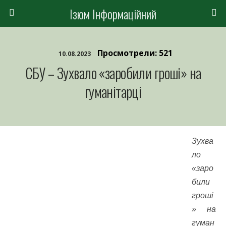
Ізюм Інформаційний
Просмотрели: 521
10.08.2023
СБУ – Зухвало «заробили гроші» на
гуманітарці
Зухва
ло
«заро
били
гроші
» на
гуман