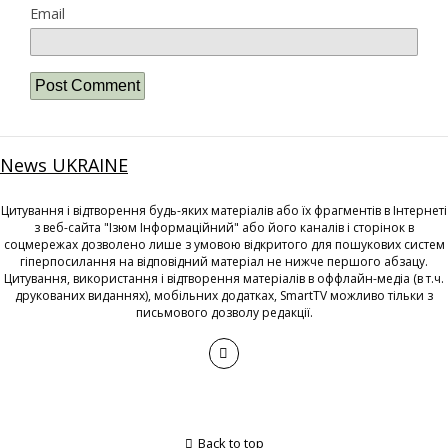
Email
News UKRAINE
Цитування і відтворення будь-яких матеріалів або їх фрагментів в Інтернеті
з веб-сайта "Ізюм Інформаційний" або його каналів і сторінок в
соцмережах дозволено лише з умовою відкритого для пошукових систем
гіперпосилання на відповідний матеріал не нижче першого абзацу.
Цитування, використання і відтворення матеріалів в оффлайн-медіа (в т.ч.
друкованих виданнях), мобільних додатках, SmartTV можливо тільки з
письмового дозволу редакції.
Back to top