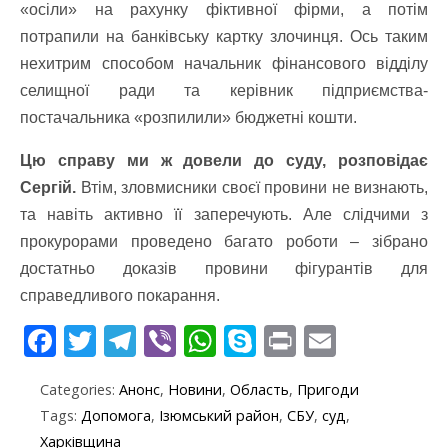
«осіли» на рахунку фіктивної фірми, а потім
потрапили на банківську картку злочинця. Ось таким
нехитрим способом начальник фінансового відділу
селищної ради та керівник підприємства-
постачальника «розпилили» бюджетні кошти.
Цю справу ми ж довели до суду, розповідає
Сергій.
Втім, зловмисники своєї провини не визнають,
та навіть активно її заперечують. Але слідчими з
прокурорами проведено багато роботи – зібрано
достатньо доказів провини фігурантів для
справедливого покарання.
F
T
T
Vi
W
S
Pr
E
ac
w
el
b
h
k
in
m
Categories:
Анонс
,
Новини
,
Область
,
Пригоди
e
itt
e
er
at
y
t
ai
Tags:
Допомога
,
Ізюмський район
,
СБУ
,
суд
,
b
er
gr
s
p
l
Харківщина