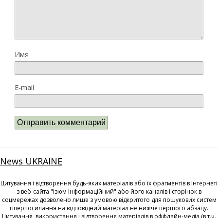
Имя
E-mail
News UKRAINE
Цитування і відтворення будь-яких матеріалів або їх фрагментів в Інтернеті
з веб-сайта "Ізюм Інформаційний" або його каналів і сторінок в
соцмережах дозволено лише з умовою відкритого для пошукових систем
гіперпосилання на відповідний матеріал не нижче першого абзацу.
Цитування, використання і відтворення матеріалів в оффлайн-медіа (в т.ч.