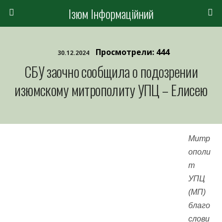
Ізюм Інформаційний
Просмотрели: 444
30.12.2024
СБУ заочно сообщила о подозрении
изюмскому митрополиту УПЦ – Елисею
Митр
ополи
т
УПЦ
(МП)
благо
слови