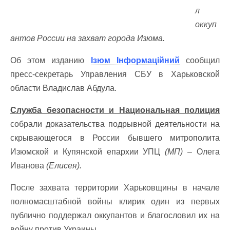
л
оккуп
антов России на захват города Изюма.
Об этом изданию
Ізюм Інформаційний
сообщил
пресс-секретарь Управления СБУ в Харьковской
области Владислав Абдула.
Служба безопасности и Национальная полиция
собрали доказательства подрывной деятельности на
скрывающегося в России бывшего митрополита
Изюмской и Купянской епархии УПЦ
(МП)
– Олега
Иванова
(Елисея).
После захвата территории Харьковщины в начале
полномасштабной войны клирик один из первых
публично поддержал оккупантов и благословил их на
войну против Украины.