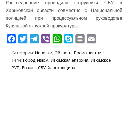
Расследование проводили сотрудники СБУ в
Харьковской области совместно с Национальной
полицией при процессуальном руководстве
Купянской окружной прокуратуры.
F
T
T
Vi
W
S
Pr
E
ac
w
el
b
h
k
in
m
Категории:
Новости
,
Область
,
Происшествие
e
itt
e
er
at
y
t
ai
Теги:
Го́род Изюм
,
Изюмская епархия
,
Изюмское
b
er
gr
s
p
l
РУП
,
Розыск
,
СБУ
,
Харьковщина
o
a
A
e
o
m
p
k
p