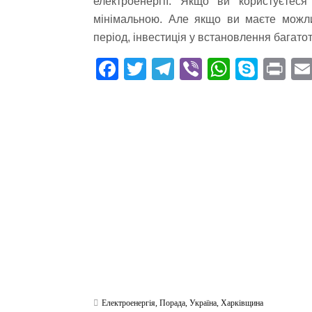
електроенергії. Якщо ви користуєтес
мінімальною. Але якщо ви маєте можли
період, інвестиція у встановлення багат
Fa
T
Te
Vi
W
S
Pr
ce
wi
le
be
ha
ky
in
bo
tte
gr
r
ts
pe
t
ok
r
a
A
m
pp
Електроенергія
,
Порада
,
Україна
,
Харківщина