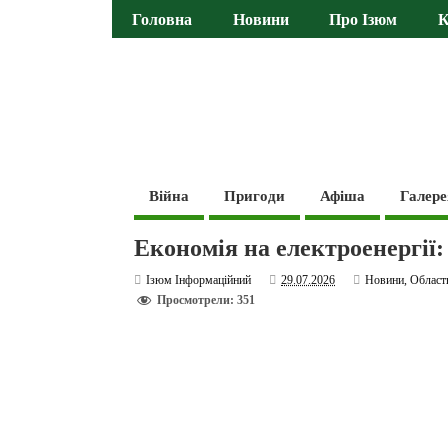
Головна
Новини
Про Ізюм
К
Війна
Пригоди
Афіша
Галере
Економія на електроенергії
Ізюм Інформаційний
29.07.2026
Новини
,
Област
Просмотрели: 351