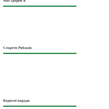
Моє здоров’я
Секрети Рибаків
Корисні поради