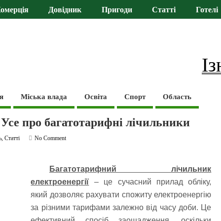
омерція
Довідник
Пригоди
Статті
Готелі
Із
я
Міська влада
Освіта
Спорт
Область
: Усе про багатотарифні лічильники
ь
,
Статті
No Comment
Багатотарифний лічильник
електроенергії
– це сучасний прилад обліку,
який дозволяє рахувати спожиту електроенергію
за різними тарифами залежно від часу доби. Це
ефективний спосіб заощадження, оскільки