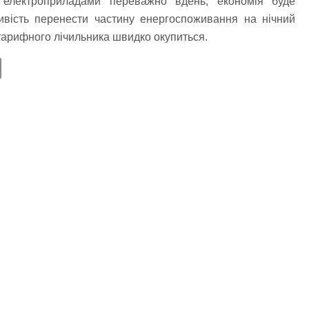
я електроприладами переважно вдень, економія буде
вість перенести частину енергоспоживання на нічний
отарифного лічильника швидко окупиться.
E
m
ail