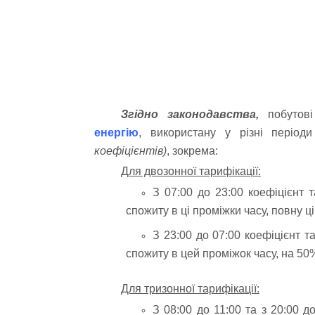
Згідно законодавства,
побутові
енергію
, використану у різні періо
коефіцієнтів)
, зокрема:
Для двозонної тарифікації:
З 07:00 до 23:00 коефіцієнт 
спожиту в ці проміжки часу, повну ц
З 23:00 до 07:00 коефіцієнт т
спожиту в цей проміжок часу, на 50
Для тризонної тарифікації:
З 08:00 до 11:00 та з 20:00 д