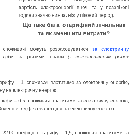
вартість електроенергії вночі та у позапікові
години значно нижча, ніж у піковий період.
Що таке багатотарифний лічильник
та як зменшити витрати?
 споживачі можуть розраховуватися
за електричну
ди доби, за різними цінами
(з використанням різних
тарифу – 1, споживач платитиме за електричну енергію,
іну на електричну енергію,
арифу – 0,5, споживач платитиме за електричну енергію,
% менше від фіксованої ціни на електричну енергію.
о 22:00 коефіцієнт тарифу – 1,5, споживач платитиме за