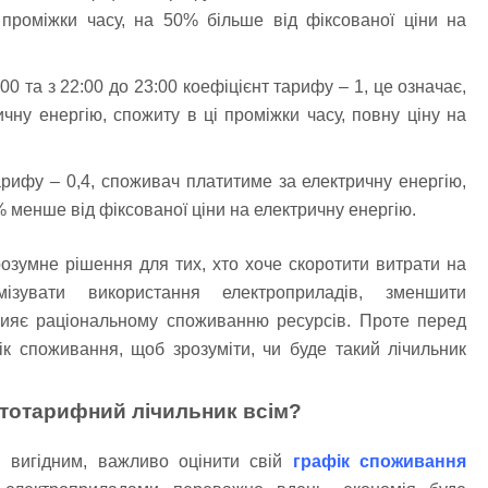
 проміжки часу, на 50% більше від фіксованої ціни на
:00 та з 22:00 до 23:00 коефіцієнт тарифу – 1, це означає,
ну енергію, спожиту в ці проміжки часу, повну ціну на
арифу – 0,4, споживач платитиме за електричну енергію,
% менше від фіксованої ціни на електричну енергію.
озумне рішення для тих, хто хоче скоротити витрати на
мізувати використання електроприладів, зменшити
ияє раціональному споживанню ресурсів. Проте перед
к споживання, щоб зрозуміти, чи буде такий лічильник
атотарифний лічильник всім?
в вигідним, важливо оцінити свій
графік споживання