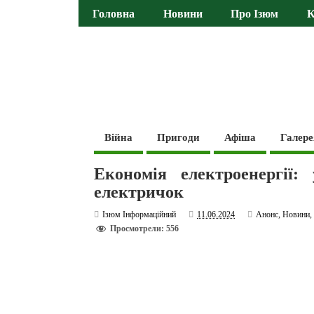
Головна
Новини
Про Ізюм
К
Війна
Пригоди
Афіша
Галере
Економія електроенергії:
електричок
Ізюм Інформаційний
11.06.2024
Анонс
,
Новини
Просмотрели: 556