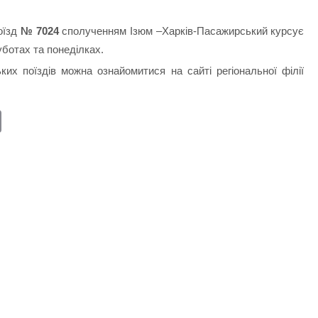
оїзд
№ 7024
сполученням Ізюм –Харків-Пасажирський курсує
уботах та понеділках.
их поїздів можна ознайомитися на сайті регіональної філії
E
m
ail