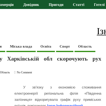
омерція
Довідник
Пригоди
Статті
Готелі
Із
я
Міська влада
Освіта
Спорт
Область
 у Харківській обл скорочують рух
,
Область
No Comment
У зв’язку з економією споживання
електроенергії регіональна філія «Південна
залізниця» відкоригувала графік руху приміських
поїздів, повідомляє
Ізюм Інформаційний
.