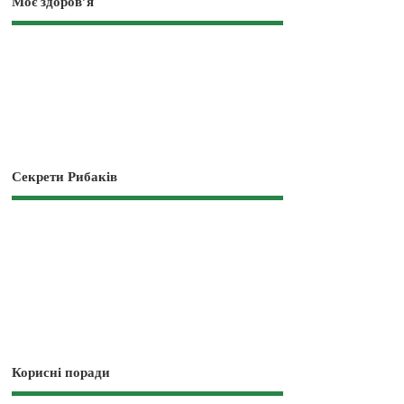
Моє здоров’я
Секрети Рибаків
Корисні поради