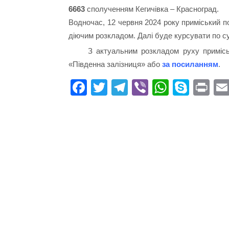
6663
сполученням Кегичівка – Красноград.
Водночас, 12 червня 2024 року приміський п
діючим розкладом. Далі буде курсувати по с
З актуальним розкладом руху приміськ
«Південна залізниця» або
за посиланням
.
Fa
T
Te
Vi
W
S
Pr
ce
wi
le
be
ha
ky
in
bo
tte
gr
r
ts
pe
t
ok
r
a
A
m
pp