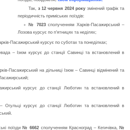
Так,
з 12 червня 2024 року
змінений графік та
періодичність приміських поїздів:
№ 7023
сполученням Харків-Пасажирський –
Лозова курсує по п’ятницях та неділях;
рків-Пасажирський курсує по суботах та понеділках;
вада – Ізюм курсує до станції Савинці та встановлений в
ків-Пасажирський на дільниці Ізюм – Савинці відмінений та
-Пасажирський;
жирський курсує до станції Люботин та встановлений в
– Огульці курсує до станції Люботин та встановлений в
ський.
ські поїзди
№ 6662
сполученням Красноград – Кегичівка,
№