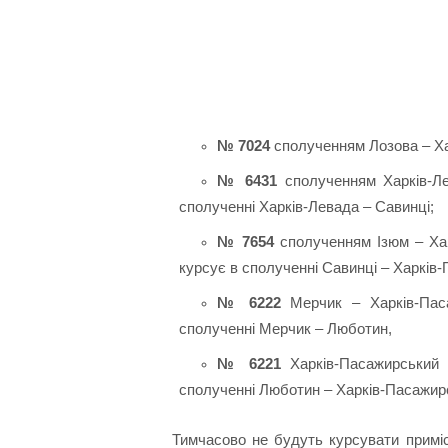
№ 7024
сполученням Лозова – Ха
№ 6431
сполученням Харків-Ле
сполученні Харків-Левада – Савинці;
№ 7654
сполученням Ізюм – Хар
курсує в сполученні Савинці – Харків
№ 6222
Мерчик – Харків-Паса
сполученні Мерчик – Люботин,
№ 6221
Харків-Пасажирський 
сполученні Люботин – Харків-Пасажир
Тимчасово не будуть курсувати примі