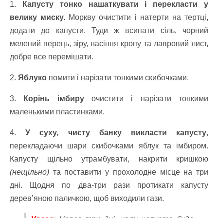
1.
Капусту тонко нашаткувати і перекласти у
велику миску.
Моркву очистити і натерти на тертці,
додати до капусти. Туди ж всипати сіль, чорний
мелений перець, зіру, насіння кропу та лавровий лист,
добре все перемішати.
2.
Яблуко
помити і нарізати тонкими скибочками.
3.
Корінь імбиру
очистити і нарізати тонкими
маленькими пластинками.
4.
У суху, чисту банку викласти капусту
,
перекладаючи шари скибочками яблук та імбиром.
Капусту щільно утрамбувати, накрити кришкою
(нещільно)
та поставити у прохолодне місце на три
дні. Щодня по два-три рази протикати капусту
дерев’яною паличкою, щоб виходили гази.