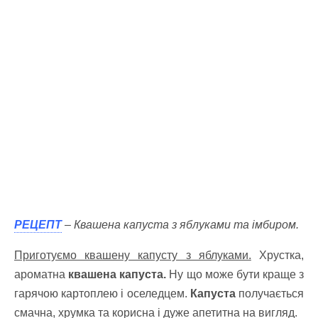
РЕЦЕПТ
– Квашена капуста з яблуками та імбиром.
Приготуємо квашену капусту з яблуками.
Хрустка,
ароматна
квашена капуста.
Ну що може бути краще з
гарячою картоплею і оселедцем.
Капуста
получається
смачна, хрумка та корисна і дуже апетитна на вигляд.