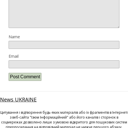
Name
Email
News UKRAINE
Цитування і відтворення будь-яких матеріалів або їх фрагментів в Інтернеті
з веб-сайта "Ізюм Інформаційний" або його каналів і сторінок в
соцмережах дозволено лише з умовою відкритого для пошукових систем
гіперпосилання на відповідний матеріал не нижче першого абзацу.