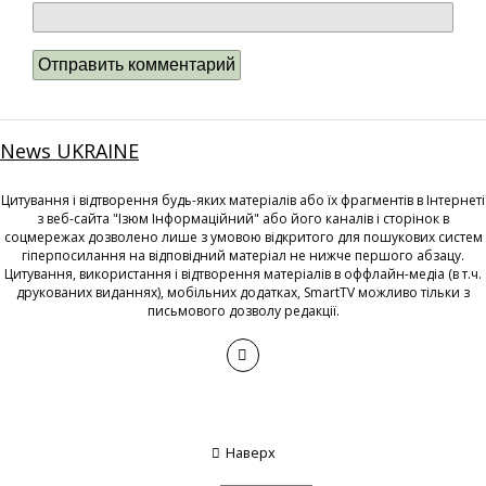
News UKRAINE
Цитування і відтворення будь-яких матеріалів або їх фрагментів в Інтернеті
з веб-сайта "Ізюм Інформаційний" або його каналів і сторінок в
соцмережах дозволено лише з умовою відкритого для пошукових систем
гіперпосилання на відповідний матеріал не нижче першого абзацу.
Цитування, використання і відтворення матеріалів в оффлайн-медіа (в т.ч.
друкованих виданнях), мобільних додатках, SmartTV можливо тільки з
письмового дозволу редакції.
Наверх