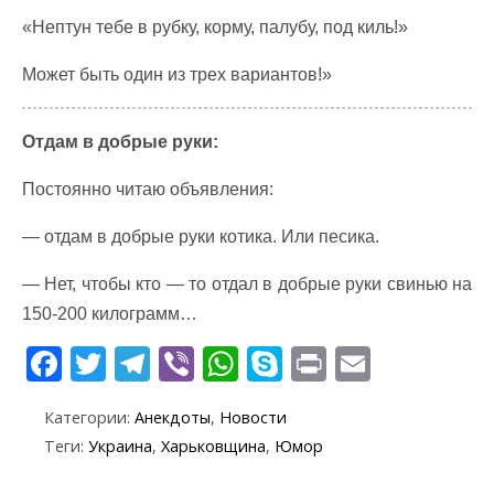
«Нептун тебе в рубку, корму, палубу, под киль!»
Может быть один из трех вариантов!»
Отдам в добрые руки:
Постоянно читаю объявления:
— отдам в добрые руки котика. Или песика.
— Нет, чтобы кто — то отдал в добрые руки свинью на
150-200 килограмм…
F
T
T
Vi
W
S
Pr
E
ac
w
el
b
h
k
in
m
Категории:
Анекдоты
,
Новости
e
itt
e
er
at
y
t
ai
Теги:
Украина
,
Харьковщина
,
Юмор
b
er
gr
s
p
l