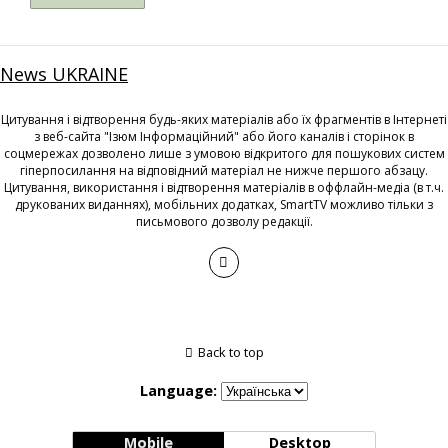
News UKRAINE
Цитування і відтворення будь-яких матеріалів або їх фрагментів в Інтернеті
з веб-сайта "Ізюм Інформаційний" або його каналів і сторінок в
соцмережах дозволено лише з умовою відкритого для пошукових систем
гіперпосилання на відповідний матеріал не нижче першого абзацу.
Цитування, використання і відтворення матеріалів в оффлайн-медіа (в т.ч.
друкованих виданнях), мобільних додатках, SmartTV можливо тільки з
письмового дозволу редакції.
Back to top
Language:
Mobile
Desktop