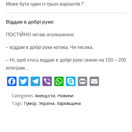
Може бути один із трьох варіантів !”
Віддам в добрі руки:
ПОСТІЙНО читаю оголошення:
– віддам в добрі руки котика. Чи песика.
– Ні, щоб хтось віддав в добрі руки свиню на 150 – 200
кілограм…
F
T
T
Vi
W
S
Pr
E
ac
w
el
b
h
k
in
m
Categories:
Анекдоти
,
Новини
e
itt
e
er
at
y
t
ai
Tags:
Гумор
,
Україна
,
Харківщина
b
er
gr
s
p
l
o
a
A
e
o
m
p