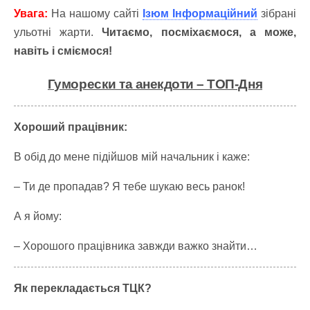
Увага:
На нашому сайті
Ізюм Інформаційний
зібрані
ульотні жарти.
Читаємо, посміхаємося, а може,
навіть і сміємося!
Гуморески та анекдоти – ТОП-Дня
Хороший працівник:
В обід до мене підійшов мій начальник і каже:
– Ти де пропадав? Я тебе шукаю весь ранок!
А я йому:
– Хорошого працівника завжди важко знайти…
Як перекладається ТЦК?