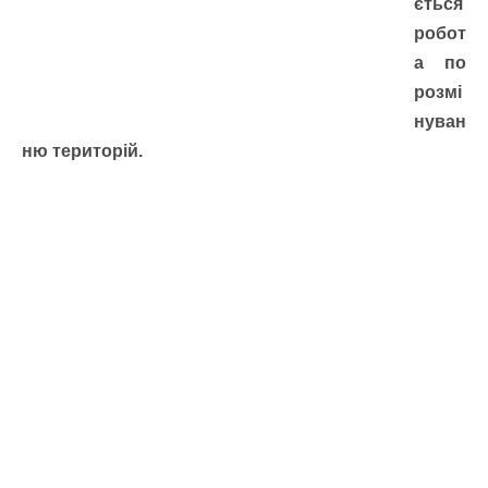
ється
робот
а по
розмі
нуван
ню територій.