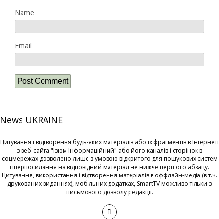
Name
Email
News UKRAINE
Цитування і відтворення будь-яких матеріалів або їх фрагментів в Інтернеті
з веб-сайта "Ізюм Інформаційний" або його каналів і сторінок в
соцмережах дозволено лише з умовою відкритого для пошукових систем
гіперпосилання на відповідний матеріал не нижче першого абзацу.
Цитування, використання і відтворення матеріалів в оффлайн-медіа (в т.ч.
друкованих виданнях), мобільних додатках, SmartTV можливо тільки з
письмового дозволу редакції.