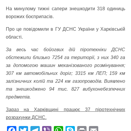
На минулому тижні сапери знешкодити 318 одиниць
ворожих боєприпасів.
Про це повідомили в
ГУ ДСНС України у Харківській
області.
За весь час бойогвих дій піротехніки ДСНС
обстежили близько 7254 га території, з них 340 га
за допомогою машин механізованого розмінування;
307 км автомобільних доріг; 3315 км ЛЕП; 159 км
залізничних колій та 224 км газопроводів. Виявлено
та знешкоджено 94 тис. 827 вибухонебезпечних
предметів.
Зараз на Харківщині працює 37 піротехнічних
розрахунки ДСНС.
F
T
T
Vi
W
S
Pr
E