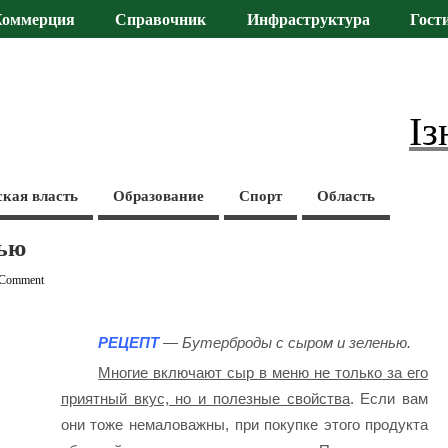
Коммерция
Справочник
Инфраструктура
Гост
Із
ская власть
Образование
Спорт
Область
нью
 Comment
РЕЦЕПТ
— Бутерброды с сыром и зеленью.
Многие включают сыр в меню не только за его
приятный вкус, но и полезные свойства
. Если вам
они тоже немаловажны, при покупке этого продукта