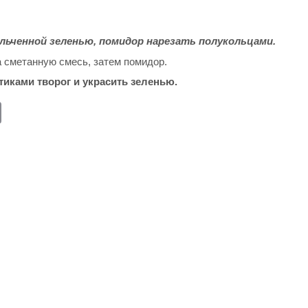
льченной зеленью, помидор нарезать полукольцами.
а сметанную смесь, затем помидор.
иками творог и украсить зеленью.
E
m
ail