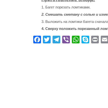
1. Багет порезать ломтиками.
2. Смешать сметану с солью и изме
3. Выложить на ломтики багета сначал
4. Сверху положить порезанный ломт
Fa
T
Te
Vi
W
S
Pr
ce
wi
le
be
ha
ky
in
bo
tte
gr
r
ts
pe
t
ok
r
a
A
m
pp