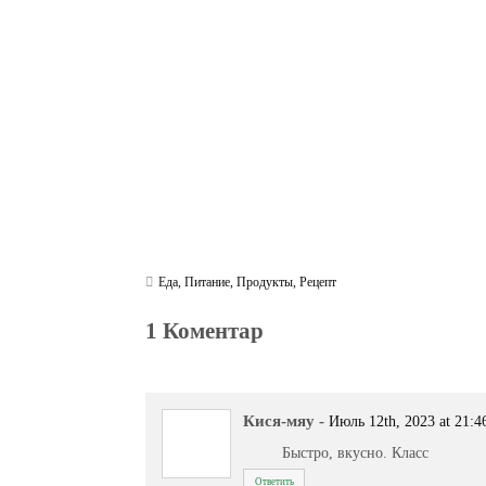
ok
r
a
A
m
pp
Еда
,
Питание
,
Продукты
,
Рецепт
1 Коментар
Кися-мяу
-
Июль 12th, 2023 at 21:4
Быстро, вкусно. Класс
Ответить