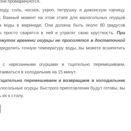
 они промаринуются.
оду, соль, чеснок, укроп, петрушку и дижонскую горчицу.
т. Важный момент на этом этапе для малосольных огурцов
ра воды в маринаде. Она должна быть около 80 градусов
ы просто сварятся в ней и утратят свою хрусткость.
При
межуток времени огурцы не просолятся в достаточной
пределить точную температуру воды, вы можете вскипятить
.
 с нарезанными огурцами и тщательно перемешиваем.
таиваться в холодильник на 15 минут.
 тщательно перемешиваем и возвращаем в холодильник
лосольные огурцы быстрого приготовления будут готовы, вы
их к столу.
E
m
ail