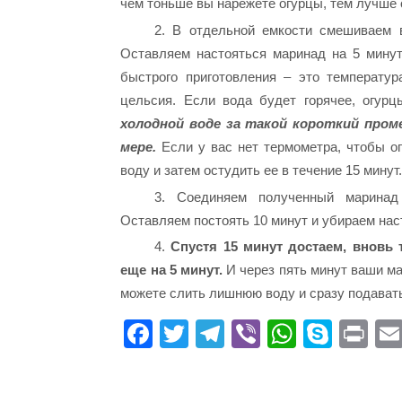
чем тоньше вы нарежете огурцы, тем лучше
2. В отдельной емкости смешиваем в
Оставляем настояться маринад на 5 мину
быстрого приготовления – это температу
цельсия. Если вода будет горячее, огурц
холодной воде за такой короткий про
мере.
Если у вас нет термометра, чтобы о
воду и затем остудить ее в течение 15 минут
3. Соединяем полученный маринад
Оставляем постоять 10 минут и убираем нас
4.
Спустя 15 минут достаем, вновь
еще на 5 минут.
И через пять минут ваши ма
можете слить лишнюю воду и сразу подавать 
Fa
T
Te
Vi
W
S
Pr
ce
wi
le
be
ha
ky
in
bo
tte
gr
r
ts
pe
t