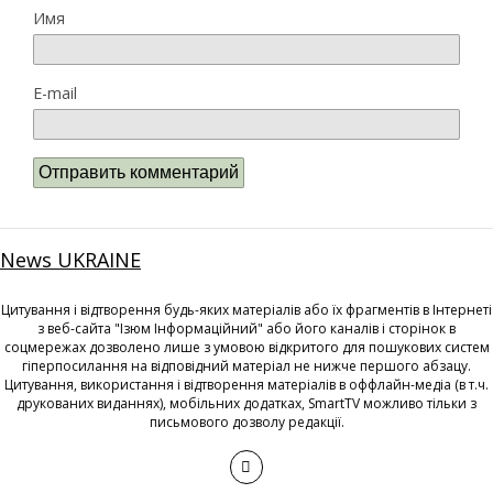
Имя
E-mail
News UKRAINE
Цитування і відтворення будь-яких матеріалів або їх фрагментів в Інтернеті
з веб-сайта "Ізюм Інформаційний" або його каналів і сторінок в
соцмережах дозволено лише з умовою відкритого для пошукових систем
гіперпосилання на відповідний матеріал не нижче першого абзацу.
Цитування, використання і відтворення матеріалів в оффлайн-медіа (в т.ч.
друкованих виданнях), мобільних додатках, SmartTV можливо тільки з
письмового дозволу редакції.