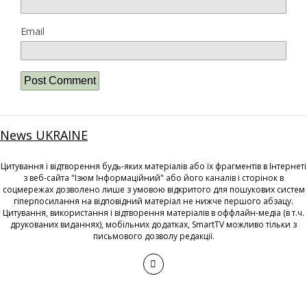
Email
News UKRAINE
Цитування і відтворення будь-яких матеріалів або їх фрагментів в Інтернеті
з веб-сайта "Ізюм Інформаційний" або його каналів і сторінок в
соцмережах дозволено лише з умовою відкритого для пошукових систем
гіперпосилання на відповідний матеріал не нижче першого абзацу.
Цитування, використання і відтворення матеріалів в оффлайн-медіа (в т.ч.
друкованих виданнях), мобільних додатках, SmartTV можливо тільки з
письмового дозволу редакції.