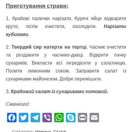
Приготування страви:
1. Крабові палички нарізати. Курячі яйця відварити
круто, потім очистити, охолодити.
Нарізати
кубиками.
2.
Твердий сир натерти на тертці.
Часник очистити
та роздавити у часнико-давці. Відкрити пачку
сухариків. Викласти всі інгредієнти у салатницю.
Полити лимонним соком. Заправити салат із
сухариками майонезом. Добре перемішати.
3.
Крабовий салат із сухариками готовий.
Смачного!
F
T
T
Vi
W
S
Pr
E
ac
w
el
b
h
k
in
m
Categories:
Новини
,
Статті