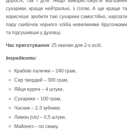
дорослі, так і діти. Якщо використовуєте магазинні
сухарики, краще нейтральні, з сіллю. А ще краще та
корисніше зробити такі сухарики самостійно, нарізати
пару скибочок чорного хліба невеликими брусочками
та підсушивши у духовці.
Час приготування
: 25 хвилин для 2-х осіб.
Інгредієнти:
Крабові палички – 240 грам,
Сир твердий – 300 грам,
Яйця курячі – 4 штуки,
Сухарики – 100 грам,
Часник – 2-3 зубчики,
Лимон
(сік)
– 0,5 штуки,
Майонез – по смаку.