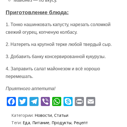
Майонез — по вкусу.
Приготовление блюда:
1. Тонко нашинковать капусту, нарезать соломкой
свежий огурец, копченую колбасу.
2. Натереть на крупной терке любой твердый сыр.
3. Добавить банку консервированной кукурузы.
4. Заправить салат майонезом и всё хорошо
перемешать.
Приятного аппетита!
F
T
T
Vi
W
S
Pr
E
ac
w
el
b
h
k
in
m
Категории:
Новости
,
Статьи
e
itt
e
er
at
y
t
ai
Теги:
Еда
,
Питание
,
Продукты
,
Рецепт