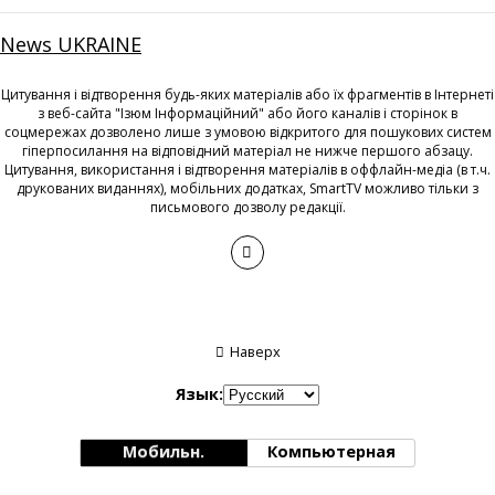
News UKRAINE
Цитування і відтворення будь-яких матеріалів або їх фрагментів в Інтернеті
з веб-сайта "Ізюм Інформаційний" або його каналів і сторінок в
соцмережах дозволено лише з умовою відкритого для пошукових систем
гіперпосилання на відповідний матеріал не нижче першого абзацу.
Цитування, використання і відтворення матеріалів в оффлайн-медіа (в т.ч.
друкованих виданнях), мобільних додатках, SmartTV можливо тільки з
письмового дозволу редакції.
Наверх
Язык:
Мобильн.
Компьютерная