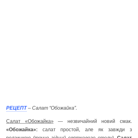
РЕЦЕПТ
– Салат “Обожайка”.
Салат «Обожайка»
— незвичайний новий смак.
«Обожайка»:
салат простой, але як завжди з
родзинкою
(точно гідний святкового столу)
.
Салат