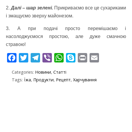
2.
Далі – шар зелені.
Прикриваємо все це сухариками
і змащуємо зверху майонезом.
3. А при подачі просто перемішаємо і
насолоджуємося простою, але дуже смачною
стравою!
F
T
T
Vi
W
S
Pr
E
ac
w
el
b
h
k
in
m
Categories:
Новини
,
Статті
e
itt
e
er
at
y
t
ai
Tags:
Їжа
,
Продукти
,
Рецепт
,
Харчування
b
er
gr
s
p
l
o
a
A
e
o
m
p
k
p