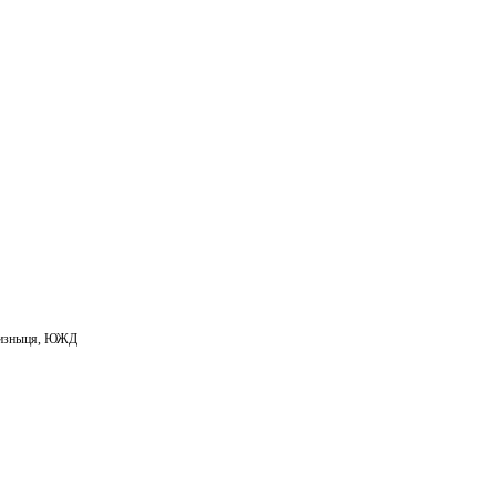
m
ail
изныця
,
ЮЖД