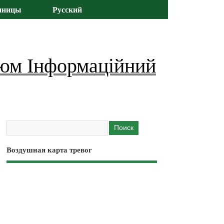
иницы
Русский
юм Інформаційний
Воздушная карта тревог