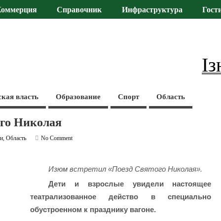
Коммерция
Справочник
Инфраструктура
Гост
Із
ская власть
Образование
Спорт
Область
го Николая
ти
,
Область
No Comment
Изюм встретил «Поезд Святого Николая».
Дети и взрослые увидели настоящее
театрализованное действо в специально
обустроенном к празднику вагоне.