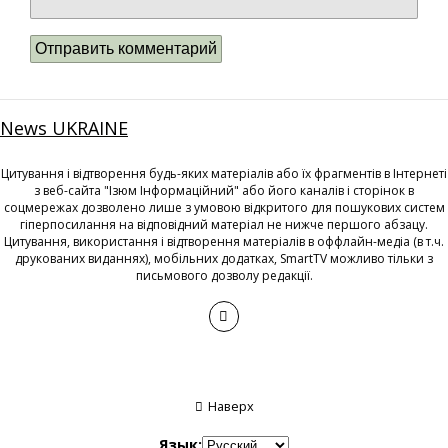
News UKRAINE
Цитування і відтворення будь-яких матеріалів або їх фрагментів в Інтернеті
з веб-сайта "Ізюм Інформаційний" або його каналів і сторінок в
соцмережах дозволено лише з умовою відкритого для пошукових систем
гіперпосилання на відповідний матеріал не нижче першого абзацу.
Цитування, використання і відтворення матеріалів в оффлайн-медіа (в т.ч.
друкованих виданнях), мобільних додатках, SmartTV можливо тільки з
письмового дозволу редакції.
Наверх
Язык: