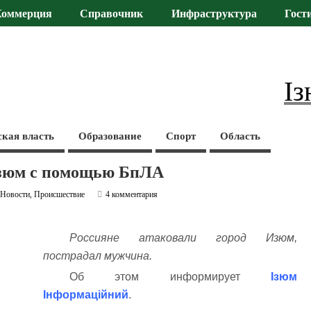
Коммерция
Справочник
Инфраструктура
Гост
Із
ская власть
Образование
Спорт
Область
Изюм с помощью БпЛА
,
Новости
,
Происшествие
4 комментария
Россияне атаковали город Изюм,
пострадал мужчина.
Об этом информирует
Ізюм
Інформаційний
.