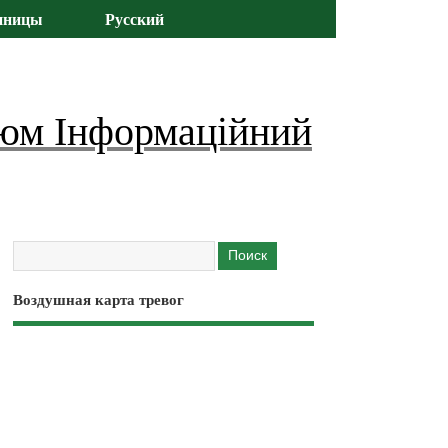
иницы
Русский
юм Інформаційний
Воздушная карта тревог