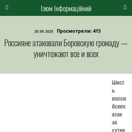
Ізюм Інформаційний
Просмотрели: 415
20.09.2025
Россияне атаковали Боровскую громаду —
уничтожают все и всех
Шест
ь
росси
йских
атак
за
сутки