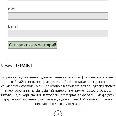
Имя
E-mail
News UKRAINE
Цитування і відтворення будь-яких матеріалів або їх фрагментів в Інтернеті
з веб-сайта "Ізюм Інформаційний" або його каналів і сторінок в
соцмережах дозволено лише з умовою відкритого для пошукових систем
гіперпосилання на відповідний матеріал не нижче першого абзацу.
Цитування, використання і відтворення матеріалів в оффлайн-медіа (в т.ч.
друкованих виданнях), мобільних додатках, SmartTV можливо тільки з
письмового дозволу редакції.