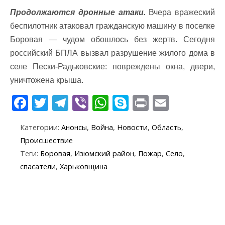
Продолжаются дронные атаки.
Вчера вражеский
беспилотник атаковал гражданскую машину в поселке
Боровая — чудом обошлось без жертв. Сегодня
российский БПЛА вызвал разрушение жилого дома в
селе Пески-Радьковские: повреждены окна, двери,
уничтожена крыша.
F
T
T
Vi
W
S
Pr
E
ac
w
el
b
h
k
in
m
Категории:
Анонсы
,
Война
,
Новости
,
Область
,
e
itt
e
er
at
y
t
ai
Происшествие
b
er
gr
s
p
l
Теги:
Боровая
,
Изюмский район
,
Пожар
,
Село
,
o
a
A
e
спасатели
,
Харьковщина
o
m
p
k
p