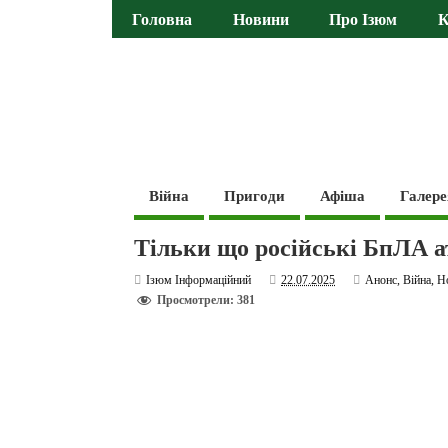
Головна
Новини
Про Ізюм
К
Війна
Пригоди
Афіша
Галере
Тільки що російські БпЛА 
Ізюм Інформаційний
22.07.2025
Анонс
,
Війна
,
Н
Просмотрели: 381