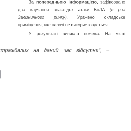
За попередньою інформацією,
зафіксовано
два влучання внаслідок атаки БпЛА
(в р-ні
Залізничного ринку).
Уражено складське
приміщення, яке наразі не використовується.
У результаті виникла пожежа. На місці
страждалих на даний час відсутня”, –
E
m
ail