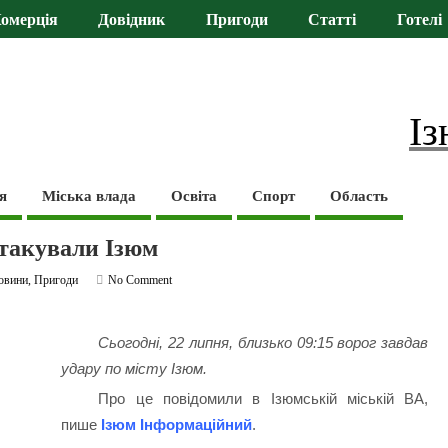
омерція
Довідник
Пригоди
Статті
Готелі
Із
я
Міська влада
Освіта
Спорт
Область
атакували Ізюм
овини
,
Пригоди
No Comment
Сьогодні, 22 липня, близько 09:15 ворог завдав
удару по місту Ізюм.
Про це повідомили в Ізюмській міській ВА,
пише
Ізюм Інформаційний
.