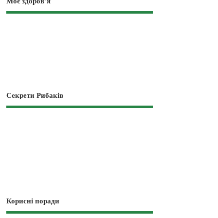
Моє здоров’я
Секрети Рибаків
Корисні поради