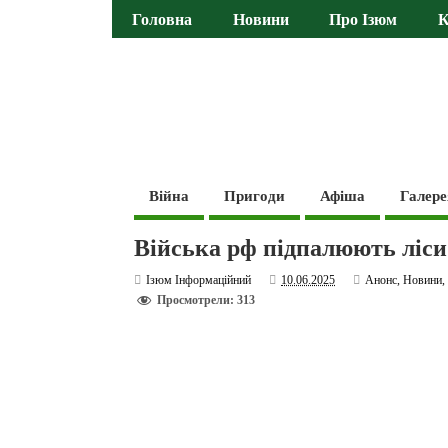
Головна
Новини
Про Ізюм
К
Війна
Пригоди
Афіша
Галере
Війська рф підпалюють ліс
Ізюм Інформаційний
10.06.2025
Анонс
,
Новини
Просмотрели: 313