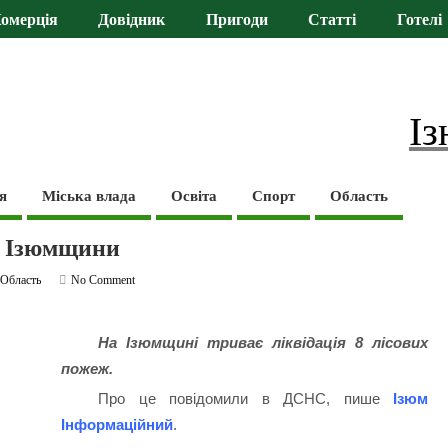
омерція
Довідник
Пригоди
Статті
Готелі
Із
я
Міська влада
Освіта
Спорт
Область
и Ізюмщини
,
Область
No Comment
На Ізюмщині триває ліквідація 8 лісових
пожеж.
Про це повідомили в ДСНС, пише
Ізюм
Інформаційний
.