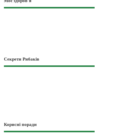
Моє здоров’я
Секрети Рибаків
Корисні поради