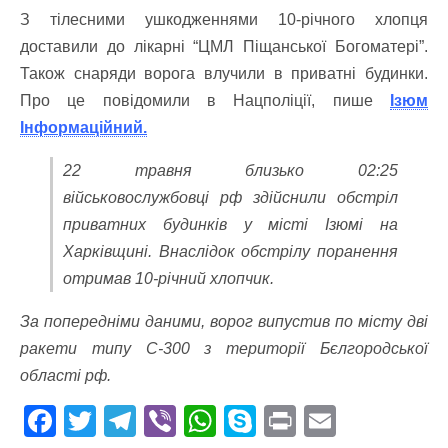
З тілесними ушкодженнями 10-річного хлопця
доставили до лікарні “ЦМЛ Піщанської Богоматері”.
Також снаряди ворога влучили в приватні будинки.
Про це повідомили в Нацполіції, пише
Ізюм
Інформаційний.
22 травня близько 02:25
військовослужбовці рф здійснили обстріл
приватних будинків у місті Ізюмі на
Харківщині. Внаслідок обстрілу поранення
отримав 10-річний хлопчик.
За попередніми даними, ворог випустив по місту дві
ракети типу С-300 з території Бєлгородської
області рф.
F
T
T
Vi
W
S
Pr
E