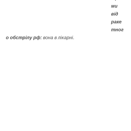
ми
від
раке
тног
о обстрілу рф:
вона в лікарні.