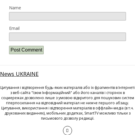
Name
Email
News UKRAINE
Цитування і відтворення будь-яких матеріалів або їх фрагментів в Інтернеті
з веб-сайта "Ізюм Інформаційний" або його каналів і сторінок в
соцмережах дозволено лише з умовою відкритого для пошукових систем
гіперпосилання на відповідний матеріал не нижче першого абзацу.
Цитування, використання і відтворення матеріалів в оффлайн-медіа (в т.ч.
друкованих виданнях), мобільних додатках, SmartTV можливо тільки з
письмового дозволу редакції.