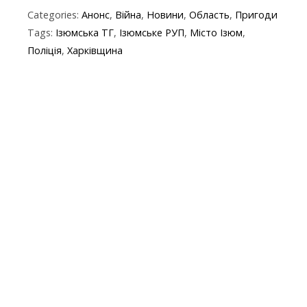
ac
w
el
b
h
k
in
m
Categories:
Анонс
,
Війна
,
Новини
,
Область
,
Пригоди
e
itt
e
er
at
y
t
ai
Tags:
Ізюмська ТГ
,
Ізюмське РУП
,
Місто Ізюм
,
b
er
gr
s
p
l
Поліція
,
Харківщина
o
a
A
e
o
m
p
k
p