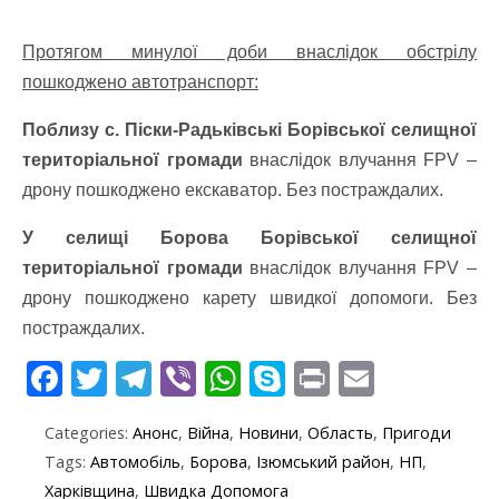
Протягом минулої доби внаслідок обстрілу
пошкоджено автотранспорт:
Поблизу с. Піски-Радьківські Борівської селищної
територіальної громади
внаслідок влучання FPV –
дрону пошкоджено екскаватор. Без постраждалих.
У селищі Борова Борівської селищної
територіальної громади
внаслідок влучання FPV –
дрону пошкоджено карету швидкої допомоги. Без
постраждалих.
F
T
T
Vi
W
S
Pr
E
ac
w
el
b
h
k
in
m
Categories:
Анонс
,
Війна
,
Новини
,
Область
,
Пригоди
e
itt
e
er
at
y
t
ai
Tags:
Автомобіль
,
Борова
,
Ізюмський район
,
НП
,
b
er
gr
s
p
l
Харківщина
,
Швидка Допомога