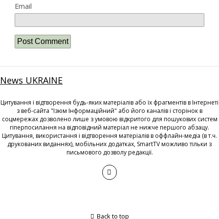
Email
News UKRAINE
Цитування і відтворення будь-яких матеріалів або їх фрагментів в Інтернеті
з веб-сайта "Ізюм Інформаційний" або його каналів і сторінок в
соцмережах дозволено лише з умовою відкритого для пошукових систем
гіперпосилання на відповідний матеріал не нижче першого абзацу.
Цитування, використання і відтворення матеріалів в оффлайн-медіа (в т.ч.
друкованих виданнях), мобільних додатках, SmartTV можливо тільки з
письмового дозволу редакції.
Back to top