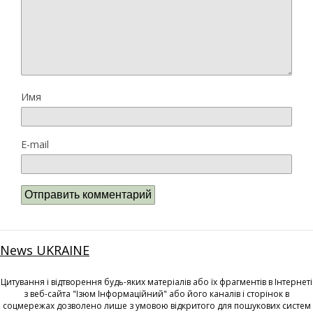
Имя
E-mail
News UKRAINE
Цитування і відтворення будь-яких матеріалів або їх фрагментів в Інтернеті
з веб-сайта "Ізюм Інформаційний" або його каналів і сторінок в
соцмережах дозволено лише з умовою відкритого для пошукових систем