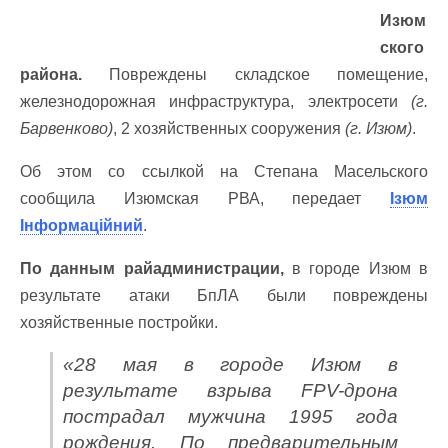
Изюм
ского
района.
Повреждены складское помещение,
железнодорожная инфраструктура, электросети
(г.
Барвенково)
, 2 хозяйственных сооружения
(г. Изюм)
.
Об этом со ссылкой на Степана Масельского
сообщила Изюмская РВА, передает
Ізюм
Інформаційний
.
По данным райадминистрации,
в городе Изюм в
результате атаки БпЛА были повреждены
хозяйственные постройки.
«28 мая в городе Изюм в
результате взрыва FPV-дрона
пострадал мужчина 1995 года
рождения. По предварительным