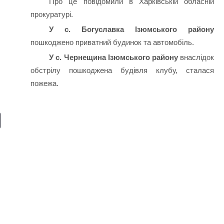
Про це повідомили в Харківській обласній
прокуратурі.
У с. Богуславка Ізюмського району
пошкоджено приватний будинок та автомобіль.
У с. Чернещина Ізюмського району
внаслідок
обстрілу пошкоджена будівля клубу, сталася
пожежа.
E
m
ail