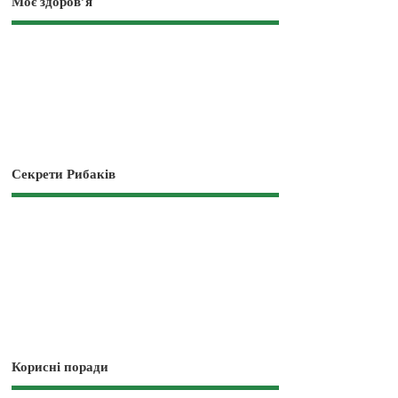
Моє здоров’я
Секрети Рибаків
Корисні поради