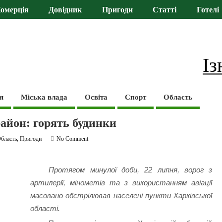
омерція
Довідник
Пригоди
Статті
Готелі
Із
я
Міська влада
Освіта
Спорт
Область
район: горять будинки
бласть
,
Пригоди
No Comment
Протягом минулої доби, 22 липня, ворог з
артилерії, мінометів та з використанням авіації
масовано обстрілював населені пункти Харківської
області.