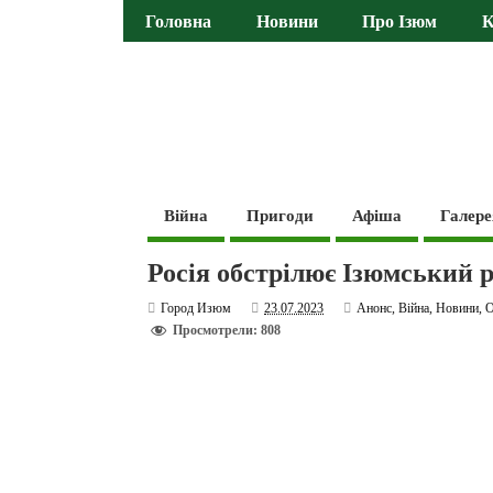
Головна
Новини
Про Ізюм
К
Війна
Пригоди
Афіша
Галере
Росія обстрілює Ізюмський 
Город Изюм
23.07.2023
Анонс
,
Війна
,
Новини
,
О
Просмотрели: 808