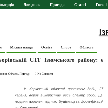
омерція
Довідник
Пригоди
Статті
Готелі
Із
я
Міська влада
Освіта
Спорт
Область
Борівській СТГ Ізюмського району: є
овини
,
Область
,
Пригоди
No Comment
У Харківській області протягом доби, 27
червня, ворог використав весь спектр зброї.
Дві
людини поранені під час будівництва фортифікацій
на Харківщині.