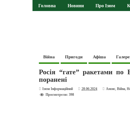
Головна
Новини
Про Ізюм
К
Війна
Пригоди
Афіша
Галере
Росія “гате” ракетами по 
поранені
Ізюм Інформаційний
28.06.2024
Анонс
,
Війна
,
Н
Просмотрели: 398