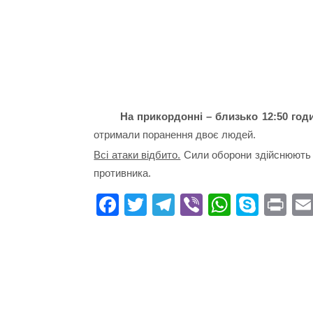
На прикордонні – близько 12:50 год
отримали поранення двоє людей.
Всі атаки відбито.
Сили оборони здійснюють 
противника.
Fa
T
Te
Vi
W
S
Pr
ce
wi
le
be
ha
ky
in
bo
tte
gr
r
ts
pe
t
ok
r
a
A
m
pp