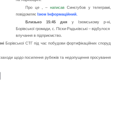
Про це , –
написав
Синєгубов у телеграмі,
повідомляє
Ізюм Інформаційний
.
Близько 15:45 дня
у Ізюмському р-ні,
Борівської громади, с. Піски-Радьківські – відбулося
влучання в підприємство.
ині
Борівської СТГ під час побудови фортифікаційних споруд
заходи щодо посилення рубежів та недопущення просування
E
m
ail