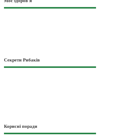
Моє здоров’я
Секрети Рибаків
Корисні поради