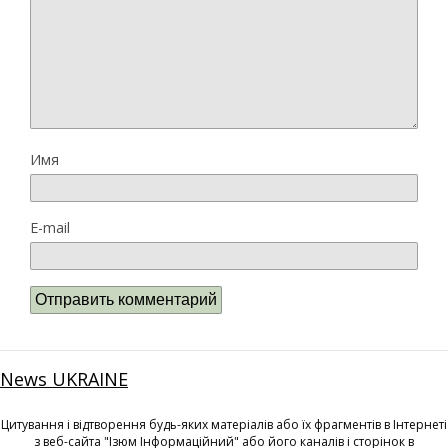
Имя
E-mail
News UKRAINE
Цитування і відтворення будь-яких матеріалів або їх фрагментів в Інтернеті
з веб-сайта "Ізюм Інформаційний" або його каналів і сторінок в