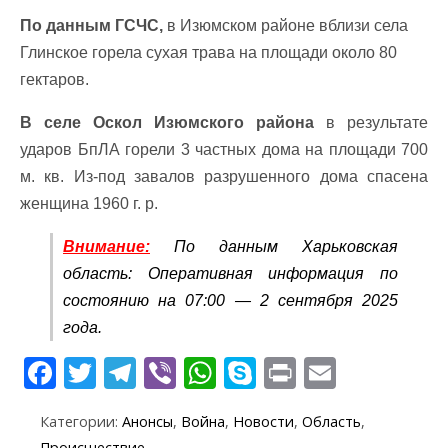
По данным ГСЧС,
в Изюмском районе вблизи села
Глинское горела сухая трава на площади около 80
гектаров.
В селе Оскол Изюмского района
в результате
ударов БпЛА горели 3 частных дома на площади 700
м. кв. Из-под завалов разрушенного дома спасена
женщина 1960 г. р.
Внимание:
По данным Харьковская
область: Оперативная информация по
состоянию на 07:00 — 2 сентября 2025
года.
F
T
T
Vi
W
S
Pr
E
ac
w
el
b
h
k
in
m
Категории:
Анонсы
,
Война
,
Новости
,
Область
,
e
itt
e
er
at
y
t
ai
Происшествие