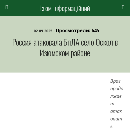
Ізюм Інформаційний
Просмотрели: 645
02.09.2025
Россия атаковала БпЛА село Оскол в
Изюмском районе
Враг
продо
лжае
т
атак
оват
ь