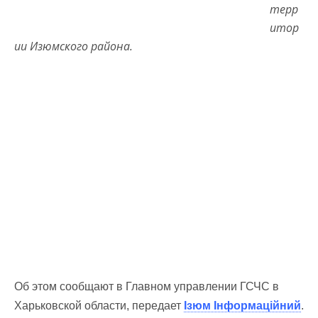
терр
итор
ии Изюмского района.
Об этом сообщают в Главном управлении ГСЧС в
Харьковской области, передает
Ізюм Інформаційний
.