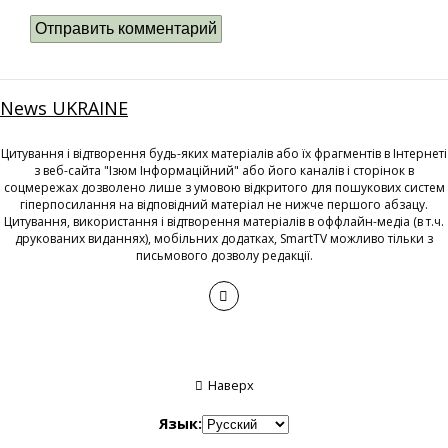
News UKRAINE
Цитування і відтворення будь-яких матеріалів або їх фрагментів в Інтернеті
з веб-сайта "Ізюм Інформаційний" або його каналів і сторінок в
соцмережах дозволено лише з умовою відкритого для пошукових систем
гіперпосилання на відповідний матеріал не нижче першого абзацу.
Цитування, використання і відтворення матеріалів в оффлайн-медіа (в т.ч.
друкованих виданнях), мобільних додатках, SmartTV можливо тільки з
письмового дозволу редакції.
Наверх
Язык: