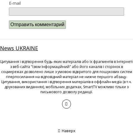
E-mail
News UKRAINE
Цитування і відтворення будь-яких матеріалів або їх фрагментів в Інтернеті
з веб-сайта "Ізюм Інформаційний" або його каналів і сторінок в
соцмережах дозволено лише з умовою відкритого для пошукових систем
гіперпосилання на відповідний матеріал не нижче першого абзацу.
Цитування, використання і відтворення матеріалів в оффлайн-медіа (в т.ч.
друкованих виданнях), мобільних додатках, SmartTV можливо тільки з
письмового дозволу редакції.
Наверх