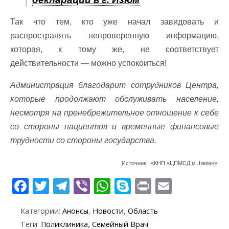
Так что тем, кто уже начал завидовать и
распространять непроверенную информацию,
которая, к тому же, не соответствует
действительности — можно успокоиться!
Администрация благодарит сотрудников Центра,
которые продолжают обслуживать население,
несмотря на пренебрежительное отношение к себе
со стороны пациентов и временные финансовые
трудности со стороны государства.
Источник: «КНП «ЦПМСД м. Ізюм»»
F
T
T
Vi
W
S
Pr
E
ac
w
el
b
h
k
in
m
Категории:
Анонсы
,
Новости
,
Область
e
itt
e
er
at
y
t
ai
Теги:
Поликлиника
,
Семейный Врач