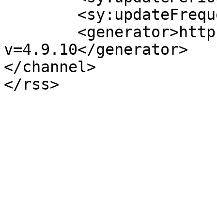
	<sy:updateFrequency>1</sy:updateFrequency>

	<generator>https://wordpress.org/?
v=4.9.10</generator>

</channel>
