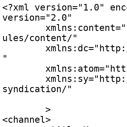
<?xml version="1.0" enc
version="2.0"

	xmlns:content="http://purl.org/rss/1.0/mod
ules/content/"

	xmlns:dc="http://purl.org/dc/elements/1.1/
"

	xmlns:atom="http://www.w3.org/2005/Atom"

	xmlns:sy="http://purl.org/rss/1.0/modules/
syndication/"

	>

<channel>
