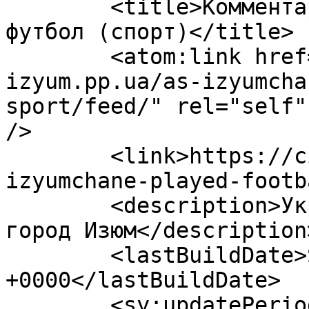
	<title>Комментарии: Как Изюмчана сыграли в 
футбол (спорт)</title>

	<atom:link href="https://city-
izyum.pp.ua/as-izyumcha
sport/feed/" rel="self"
/>

	<link>https://city-izyum.pp.ua/as-
izyumchane-played-footb
	<description>Украина, Харьковская область, 
город Изюм</description>
	<lastBuildDate>Sun, 09 Aug 2026 00:11:21 
+0000</lastBuildDate>

	<sy:updatePeriod>hourly</sy:updatePeriod>
