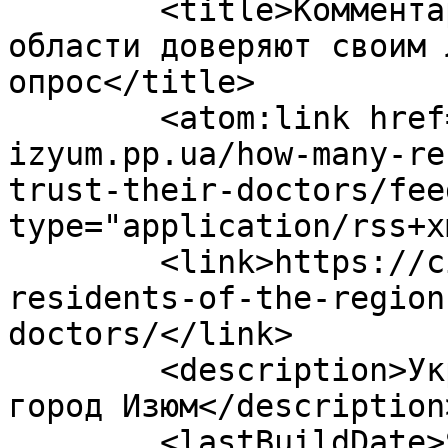
	<title>Комментарии: Сколько жителей 
области доверяют своим 
опрос</title>

	<atom:link href="https://city-
izyum.pp.ua/how-many-re
trust-their-doctors/fee
type="application/rss+x
	<link>https://city-izyum.pp.ua/how-many-
residents-of-the-region
doctors/</link>

	<description>Украина, Харьковская область, 
город Изюм</description>
	<lastBuildDate>Sat, 08 Aug 2026 17:38:32 