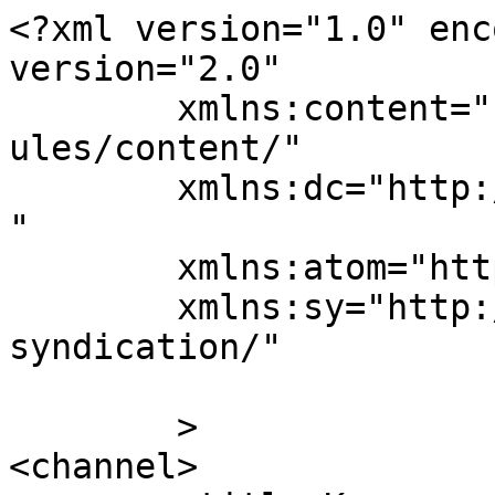
<?xml version="1.0" enc
version="2.0"

	xmlns:content="http://purl.org/rss/1.0/mod
ules/content/"

	xmlns:dc="http://purl.org/dc/elements/1.1/
"

	xmlns:atom="http://www.w3.org/2005/Atom"

	xmlns:sy="http://purl.org/rss/1.0/modules/
syndication/"

	>

<channel>
