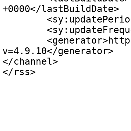
+0000</lastBuildDate>

	<sy:updatePeriod>hourly</sy:updatePeriod>

	<sy:updateFrequency>1</sy:updateFrequency>

	<generator>https://wordpress.org/?
v=4.9.10</generator>

</channel>
