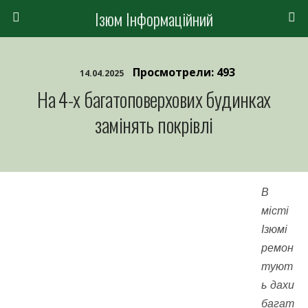
Ізюм Інформаційний
Просмотрели: 493
14.04.2025
На 4-х багатоповерхових будинках
замінять покрівлі
В
місті
Ізюмі
ремон
туют
ь дахи
багат