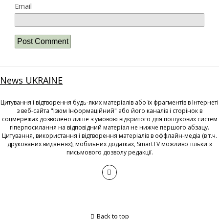
Email
News UKRAINE
Цитування і відтворення будь-яких матеріалів або їх фрагментів в Інтернеті
з веб-сайта "Ізюм Інформаційний" або його каналів і сторінок в
соцмережах дозволено лише з умовою відкритого для пошукових систем
гіперпосилання на відповідний матеріал не нижче першого абзацу.
Цитування, використання і відтворення матеріалів в оффлайн-медіа (в т.ч.
друкованих виданнях), мобільних додатках, SmartTV можливо тільки з
письмового дозволу редакції.
Back to top