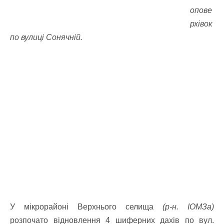
опове
рхівок
по вулиці Сонячній.
У мікрорайоні Верхнього селища
(р-н. ІОМЗа)
розпочато відновлення 4 шиферних дахів по вул.