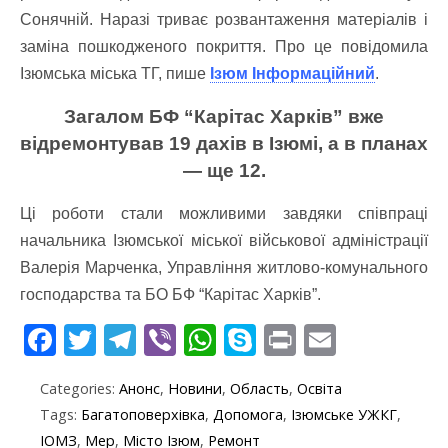
Сонячній. Наразі триває розвантаження матеріалів і
заміна пошкодженого покриття. Про це повідомила
Ізюмська міська ТГ, пише
Ізюм Інформаційний
.
Загалом БФ “Карітас Харків” вже
відремонтував 19 дахів в Ізюмі, а в планах
— ще 12.
Ці роботи стали можливими завдяки співпраці
начальника Ізюмської міської військової адміністрації
Валерія Марченка, Управління житлово-комунального
господарства та БО БФ “Карітас Харків”.
F
T
T
Vi
W
S
Pr
E
ac
w
el
b
h
k
in
m
Categories:
Анонс
,
Новини
,
Область
,
Освіта
e
itt
e
er
at
y
t
ai
Tags:
Багатоповерхівка
,
Допомога
,
Ізюмське УЖКГ
,
b
er
gr
s
p
l
ІОМЗ
,
Мер
,
Місто Ізюм
,
Ремонт