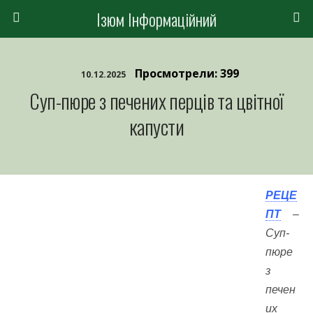
Ізюм Інформаційний
Просмотрели: 399
10.12.2025
Суп-пюре з печених перців та цвітної
капусти
РЕЦЕ
ПТ
–
Суп-
пюре
з
печен
их