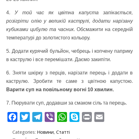
4.
У той час як цвітна капуста запікається,
розігріти олію у великій каструлі, додати нарізану
кубиками цибулю та часник.
Обсмажити на середній
температурі до золотистого кольору.
5. Додати курячий бульйон, чебрець і копчену паприку
в каструлю і все перемішати. Даємо закипіти.
6. Зняти шкірку з перців, нарізати перець і додати в
каструлю. Зробити те саме з цвітною капустою.
Варити суп на повільному вогні 10 хвилин.
7. Пюрувати суп, додавши за смаком сіль та перець.
F
T
T
Vi
W
S
Pr
E
ac
w
el
b
h
k
in
m
Categories:
Новини
,
Статті
e
itt
e
er
at
y
t
ai