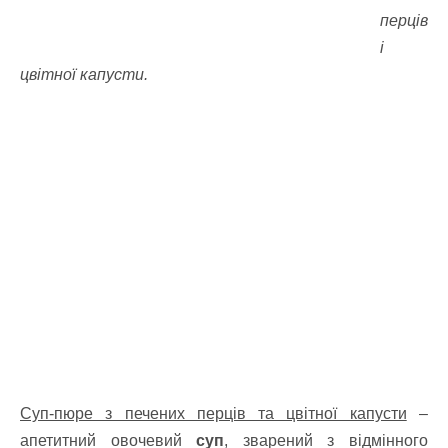
перців
і
цвітної капусти.
Суп-пюре з печених перців та цвітної капусти
–
апетитний овочевий
суп
, зварений з відмінного