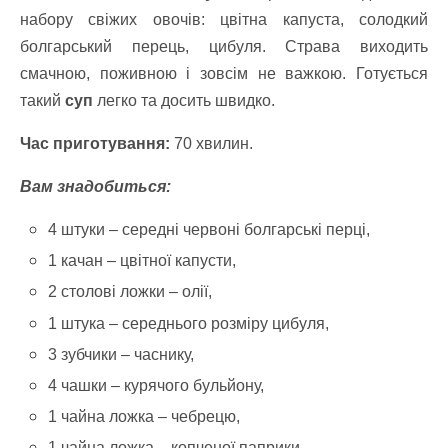
набору свіжих овочів: цвітна капуста, солодкий
болгарський перець, цибуля. Страва виходить
смачною, поживною і зовсім не важкою. Готується
такий
суп
легко та досить швидко.
Час приготування:
70 хвилин.
Вам знадобиться:
4 штуки – середні червоні болгарські перці,
1 качан – цвітної капусти,
2 столові ложки – олії,
1 штука – середнього розміру цибуля,
3 зубчики – часнику,
4 чашки – курячого бульйону,
1 чайна ложка – чебрецю,
1 чайна ложка – копченої паприки,