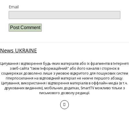
Email
News UKRAINE
Цитування і відтворення будь-яких матеріалів або їх фрагментів в Інтернеті
з веб-сайта "Ізюм Інформаційний" або його каналів і сторінок в
соцмережах дозволено лише з умовою відкритого для пошукових систем
гіперпосилання на відповідний матеріал не нижче першого абзацу.
Цитування, використання і відтворення матеріалів в оффлайн-медіа (в т.ч.
друкованих виданнях), мобільних додатках, SmartTV можливо тільки з
письмового дозволу редакції.