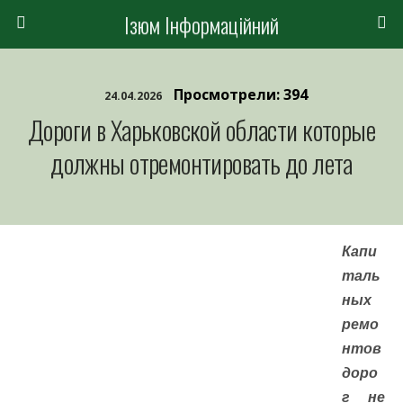
Ізюм Інформаційний
Просмотрели: 394
24.04.2026
Дороги в Харьковской области которые
должны отремонтировать до лета
Капи
таль
ных
ремо
нтов
доро
г не