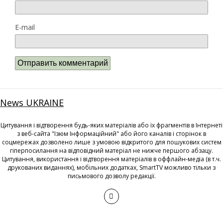
E-mail
News UKRAINE
Цитування і відтворення будь-яких матеріалів або їх фрагментів в Інтернеті
з веб-сайта "Ізюм Інформаційний" або його каналів і сторінок в
соцмережах дозволено лише з умовою відкритого для пошукових систем
гіперпосилання на відповідний матеріал не нижче першого абзацу.
Цитування, використання і відтворення матеріалів в оффлайн-медіа (в т.ч.
друкованих виданнях), мобільних додатках, SmartTV можливо тільки з
письмового дозволу редакції.