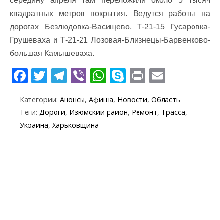
середину апреля там переложили около 5 тысяч
квадратных метров покрытия. Ведутся работы на
дорогах Безлюдовка-Васищево, Т-21-15 Гусаровка-
Грушеваха и Т-21-21 Лозовая-Близнецы-Барвенково-
большая Камышеваха.
F
T
T
Vi
W
S
Pr
E
ac
w
el
b
h
k
in
m
Категории:
Анонсы
,
Афиша
,
Новости
,
Область
e
itt
e
er
at
y
t
ai
Теги:
Дороги
,
Изюмский район
,
Ремонт
,
Трасса
,
b
er
gr
s
p
l
Украина
,
Харьковщина
o
a
A
e
o
m
p
k
p