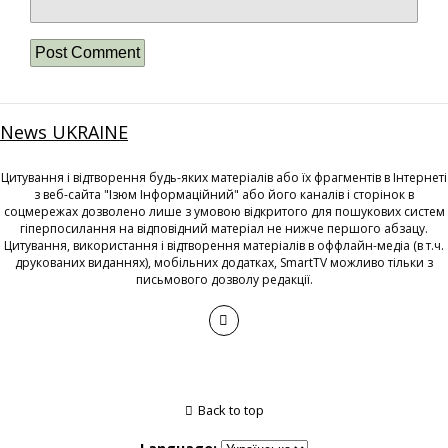
News UKRAINE
Цитування і відтворення будь-яких матеріалів або їх фрагментів в Інтернеті
з веб-сайта "Ізюм Інформаційний" або його каналів і сторінок в
соцмережах дозволено лише з умовою відкритого для пошукових систем
гіперпосилання на відповідний матеріал не нижче першого абзацу.
Цитування, використання і відтворення матеріалів в оффлайн-медіа (в т.ч.
друкованих виданнях), мобільних додатках, SmartTV можливо тільки з
письмового дозволу редакції.
Back to top