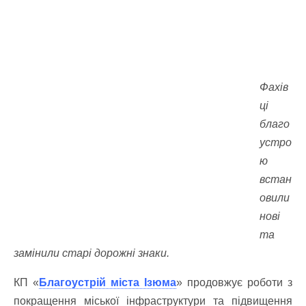
Фахів
ці
благо
устро
ю
встан
овили
нові
та
замінили старі дорожні знаки.
КП «
Благоустрій міста Ізюма
» продовжує роботи з
покращення міської інфраструктури та підвищення