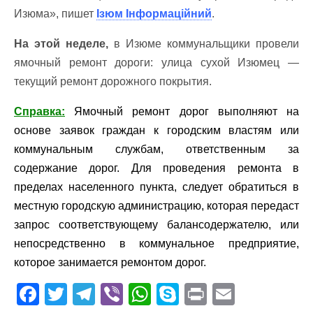
Изюма», пишет
Ізюм Інформаційний
.
На этой неделе,
в Изюме коммунальщики провели
ямочный ремонт дороги: улица сухой Изюмец —
текущий ремонт дорожного покрытия.
Справка:
Ямочный ремонт дорог выполняют на
основе заявок граждан к городским властям или
коммунальным службам, ответственным за
содержание дорог. Для проведения ремонта в
пределах населенного пункта, следует обратиться в
местную городскую администрацию, которая передаст
запрос соответствующему балансодержателю, или
непосредственно в коммунальное предприятие,
которое занимается ремонтом дорог.
F
T
T
Vi
W
S
Pr
E