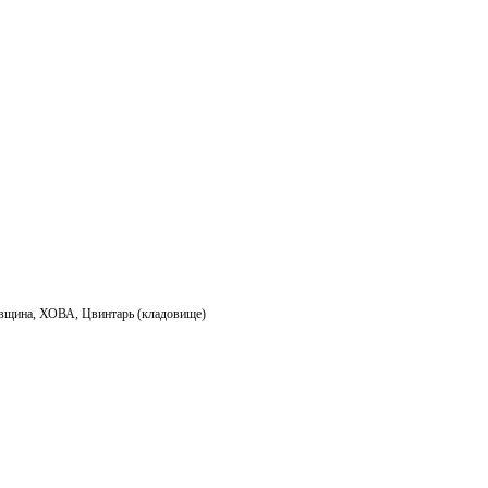
ail
вщина
,
ХОВА
,
Цвинтарь (кладовище)