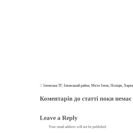
bo
tte
gr
r
ts
pe
t
ok
r
a
A
m
pp
Ізюмська ТГ
,
Ізюмський район
,
Місто Ізюм
,
Поліція
,
Харкі
Коментарів до статті поки немає
Leave a Reply
Your email address will not be published.