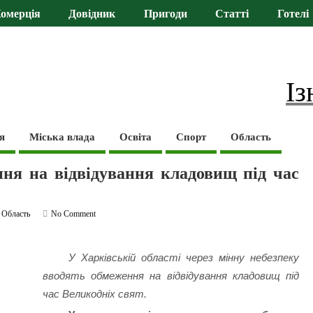
омерція
Довідник
Пригоди
Статті
Готелі
Із
я
Міська влада
Освіта
Спорт
Область
ння на відвідування кладовищ під час
,
Область
No Comment
У Харківській області через мінну небезпеку
вводять обмеження на відвідування кладовищ під
час Великодніх свят.