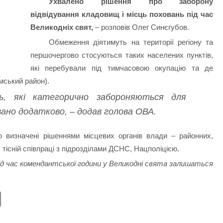
Ухвалено рішення про заборону
відвідування кладовищ і місць поховань під час
Великодніх свят,
– розповів Олег Синєгубов.
Обмеження діятимуть на території регіону та
першочергово стосуються таких населених пунктів,
які перебували під тимчасовою окупацію та де
юмський район).
ць, які категорично забороняються для
овано додатково, – додав голова ОВА.
 визначені рішеннями місцевих органів влади – районних,
 тісній співпраці з підрозділами ДСНС, Нацполіцією.
д час комендантської години у Великодні свята залишаться
E
m