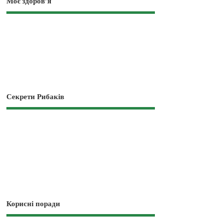
Моє здоров’я
Секрети Рибаків
Корисні поради