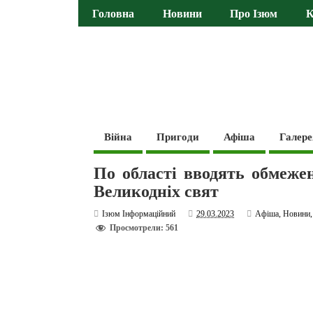
Головна
Новини
Про Ізюм
К
Війна
Пригоди
Афіша
Галере
По області вводять обмеже
Великодніх свят
Ізюм Інформаційний
29.03.2023
Афіша
,
Новини
Просмотрели: 561