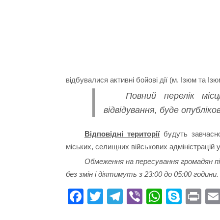
відбувалися активні бойові дії (м. Ізюм та Із
Повний перелік міс
відвідування, буде опублік
Відповідні території
будуть завчасно
міських, селищних військових адміністрацій у
Обмеження на пересування громадян пі
без змін і діятимуть з 23:00 до 05:00 години.
Fa
T
Te
Vi
W
S
Pr
ce
wi
le
be
ha
ky
in