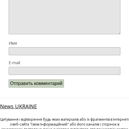
Имя
E-mail
News UKRAINE
Цитування і відтворення будь-яких матеріалів або їх фрагментів в Інтернеті
з веб-сайта "Ізюм Інформаційний" або його каналів і сторінок в